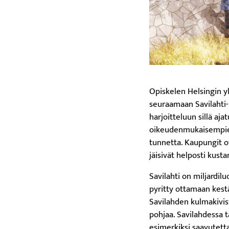
Opiskelen Helsingin y
seuraamaan Savilahti-p
harjoitteluun sillä aj
oikeudenmukaisempien
tunnetta. Kaupungit ov
jäisivät helposti kust
Savilahti on miljardil
pyritty ottamaan kest
Savilahden kulmakivis
pohjaa. Savilahdessa t
esimerkiksi saavutetta