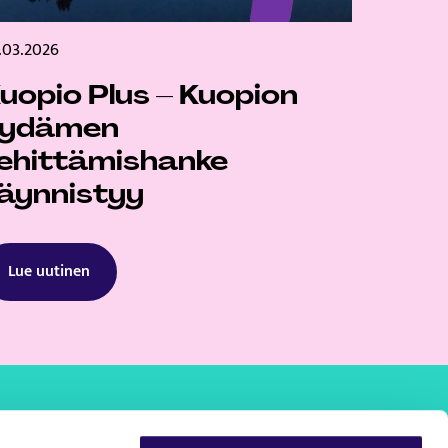
.03.2026
uopio Plus – Kuopion
sydämen
ehittämishanke
äynnistyy
Lue uutinen
Kuopio