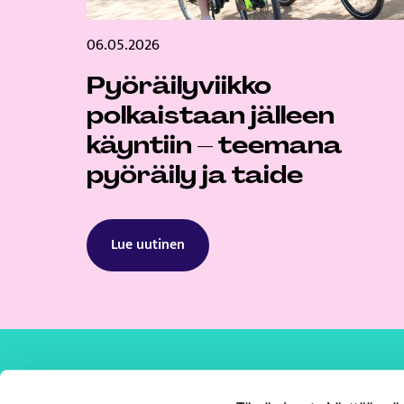
06.05.2026
Pyöräilyviikko
polkaistaan jälleen
käyntiin – teemana
pyöräily ja taide
Lue uutinen
Savilahti Kuopio