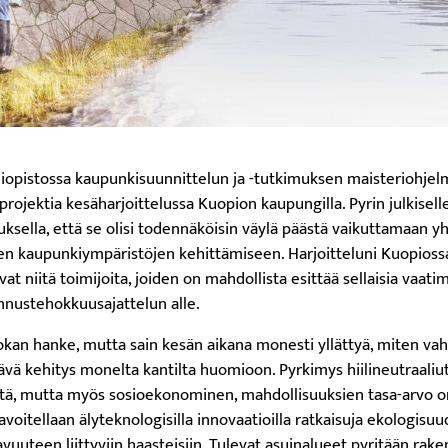
liopistossa kaupunkisuunnittelun ja -tutkimuksen maisteriohjel
rojektia kesäharjoittelussa Kuopion kaupungilla. Pyrin julkisell
atuksella, että se olisi todennäköisin väylä päästä vaikuttamaan
 kaupunkiympäristöjen kehittämiseen. Harjoitteluni Kuopiossa 
at niitä toimijoita, joiden on mahdollista esittää sellaisia vaat
annustehokkuusajattelun alle.
uokan hanke, mutta sain kesän aikana monesti yllättyä, miten vah
ävä kehitys monelta kantilta huomioon. Pyrkimys hiilineutraaliu
tä, mutta myös sosioekonominen, mahdollisuuksien tasa-arvo o
avoitellaan älyteknologisilla innovaatioilla ratkaisuja ekologisu
vuuteen liittyviin haasteisiin. Tulevat asuinalueet pyritään raken