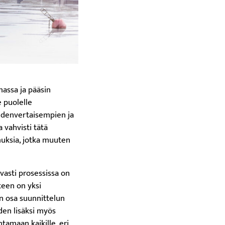
massa ja pääsin
e puolelle
 yhdenvertaisempien ja
vahvisti tätä
imuksia, jotka muuten
vasti prosessissa on
teen on yksi
n osa suunnittelun
uden lisäksi myös
tamaan kaikille, eri