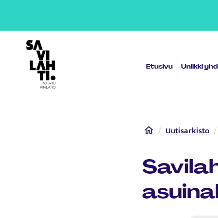
Etusivulle
Etusivu
Uniikki yh
Home
Uutisarkisto
Savila
asuina