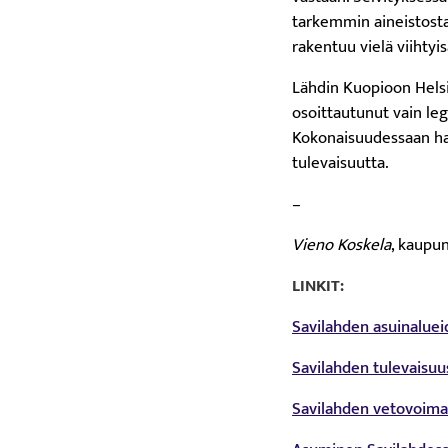
tarkemmin aineistosta 
rakentuu vielä viihtyi
Lähdin Kuopioon Helsi
osoittautunut vain leg
Kokonaisuudessaan har
tulevaisuutta.
–
Vieno Koskela
, kaupun
LINKIT:
Savilahden asuinaluei
Savilahden tulevaisuu
Savilahden vetovoimat