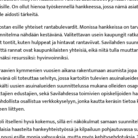
isille. On ollut hienoa työskennellä hankkeessa, jossa nämä asia
e aidosti tärkeitä.
stan esille yhteiset rantabulevardit. Monissa hankkeissa on tar
unnitelma nähdään kestävänä. Valitettavan usein kaupungit ratk
t tontit, kuten hulppeat ja hintavat rantaviivat. Savilahden suun
että rannat ovat kaupunkilaisten yhteisiä, eikä niitä tulla muutt
ksi resurssiksi: hyvinvoinniksi.
uraavien kymmenien vuosien aikana rakentumaan asumista jopa 
vänä oli toteuttaa selvitys, jossa kartoitin tulevien asuinalueid
tkälti uusien asuinalueiden suunnittelussa mukana olleiden osap
ajien edustajien, sekä Savilahdessa toimivien opiskelijoiden haa
hdollista osallistua verkkokyselyyn, jonka kautta keräsin tietoa 
en liittyen.
li itselleni hyvä kokemus, sillä eri näkökulmat samaan suunnit
sia haasteita hankeyhteistyössä ja kilpailuun pohjautuvassa suu
 nousi esille monia vahvuuksia, mutta myös kehitysehdotuksia. T