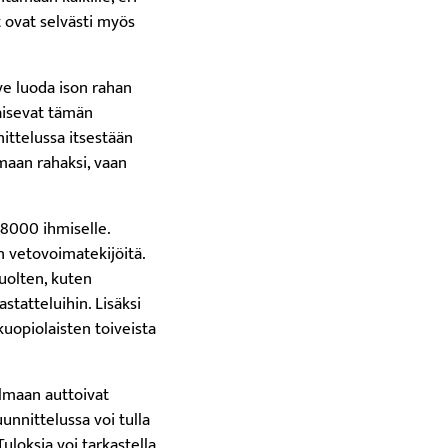
t ovat selvästi myös
ve luoda ison rahan
aisevat tämän
nittelussa itsestään
amaan rahaksi, vaan
8000 ihmiselle.
en vetovoimatekijöitä.
uolten, kuten
statteluihin. Lisäksi
kuopiolaisten toiveista
elmaan auttoivat
nnittelussa voi tulla
uloksia voi tarkastella