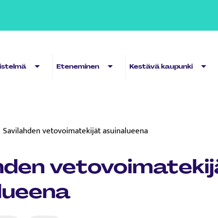
Sub menu
Sub menu
Sub 
distelmä
Eteneminen
Kestävä kaupunki
Savilahden vetovoimatekijät asuinalueena
hden vetovoimatekij
lueena