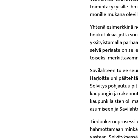
toimintakykyisille ihm
monille mukana olevill
Yhtenä esimerkkinä no
houkutuksia, jotta su
yksityistämällä parhaa
selvä periaate on se, 
toiseksi merkittävämmä
Savilahteen tulee se
Harjoitteluni päätehtä
Selvitys pohjautuu pi
kaupungin ja rakennutt
kaupunkilaisten oli ma
asumiseen ja Savilahte
Tiedonkeruuprosessi o
hahmottamaan minkälai
vastaan. Selvityksessä