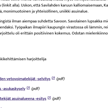
(linkit alla). Uskon, että Savilahden karuun kalliomaisemaan, Ka
sä, monimuotoinen ja yhteisöllinen, uniikki asuinalue.
ngistä ilman aiempaa suhdetta Savoon. Savolainen lupsakka mie
endaksi. Työpaikan ilmapiiri kaupungin virastossa oli lämmin, rei
joittelu oli erittäin positiivinen kokemus. Odotan mielenkiinno
kikehittämisen harjoittelija
den vetovoimatekijät -selvitys
(pdf)
s -asukaskysely
(pdf)
ekijät asuinalueena -esitys
(pdf)