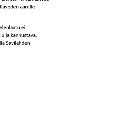
llaveden äärelle
lenlaatu ei
lu ja kannustava.
lla Savilahden