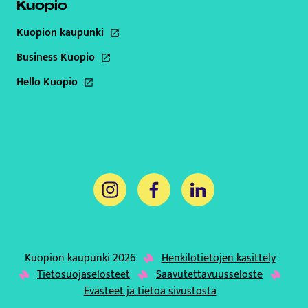
Kuopio
Kuopion kaupunki
Tämä linkki aukeaa uuteen välilehteen
Business Kuopio
Tämä linkki aukeaa uuteen välilehteen
Hello Kuopio
Tämä linkki aukeaa uuteen välilehteen
Tämä linkki aukeaa uuteen välilehteen
Tämä linkki aukeaa uuteen välil
Tämä linkki aukeaa uut
Kuopion kaupunki 2026
Henkilötietojen käsittely
Tämä linkki aukeaa uuteen väli
Tietosuojaselosteet
Saavutettavuusseloste
Tämä linkki aukeaa uuteen välilehteen
Evästeet ja tietoa sivustosta