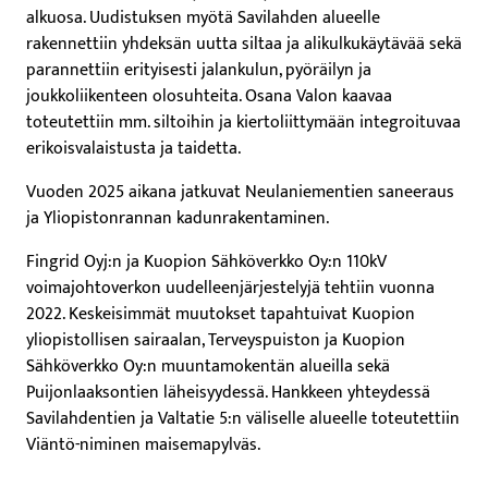
alkuosa. Uudistuksen myötä Savilahden alueelle
rakennettiin yhdeksän uutta siltaa ja alikulkukäytävää sekä
parannettiin erityisesti jalankulun, pyöräilyn ja
joukkoliikenteen olosuhteita. Osana Valon kaavaa
toteutettiin mm. siltoihin ja kiertoliittymään integroituvaa
erikoisvalaistusta ja taidetta.
Vuoden 2025 aikana jatkuvat Neulaniementien saneeraus
ja Yliopistonrannan kadunrakentaminen.
Fingrid Oyj:n ja Kuopion Sähköverkko Oy:n 110kV
voimajohtoverkon uudelleenjärjestelyjä tehtiin vuonna
2022. Keskeisimmät muutokset tapahtuivat Kuopion
yliopistollisen sairaalan, Terveyspuiston ja Kuopion
Sähköverkko Oy:n muuntamokentän alueilla sekä
Puijonlaaksontien läheisyydessä. Hankkeen yhteydessä
Savilahdentien ja Valtatie 5:n väliselle alueelle toteutettiin
Viäntö-niminen maisemapylväs.