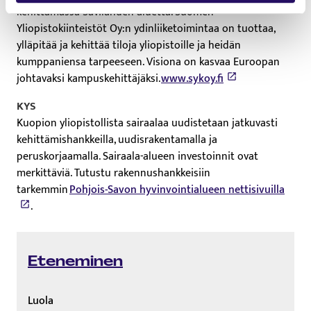
kehittämässä Savilahden aluetta. Suomen
Yliopistokiinteistöt Oy:n ydinliiketoimintaa on tuottaa,
ylläpitää ja kehittää tiloja yliopistoille ja heidän
kumppaniensa tarpeeseen. Visiona on kasvaa Euroopan
johtavaksi kampuskehittäjäksi.
www.sykoy.fi
KYS
Kuopion yliopistollista sairaalaa uudistetaan jatkuvasti
kehittämishankkeilla, uudisrakentamalla ja
peruskorjaamalla. Sairaala-alueen investoinnit ovat
merkittäviä. Tutustu rakennushankkeisiin
tarkemmin
Pohjois-Savon hyvinvointialueen nettisivuilla
.
Eteneminen
Luola