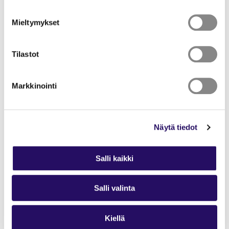
muuttuvista
liikennejärjestelyistä
Mieltymykset
löytyvät etusivun
Uutisista.
Tilastot
Uutiset
Markkinointi
Näytä tiedot
LINKIT:
Salli kaikki
Luola – Savilahden liikunta- ja tapahtumakeskus
Salli valinta
Vanha Varikko
SYK
Kiellä
Suomen Yliopistokiinteistöt Oy (SYK) on mukana