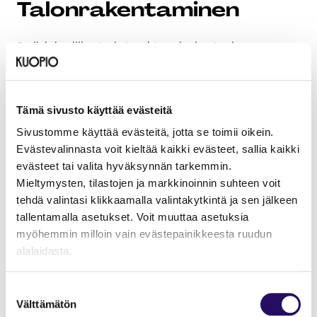
Talonrakentaminen
Savilahden liikunta- ja tapahtumakeskus Luolan
rakentaminen alkoi kalliorakennusurakan osalta kesällä
2021. Urakan toisessa vaiheessa toteutetaan kaikki
kallioluolaan sekä sen ulkopuolelle toteutettavat
Tämä sivusto käyttää evästeitä
rakenteet, laitteet ja järjestelmät. Kokonaisuus valmistui
elokuussa 2024.
Sivustomme käyttää evästeitä, jotta se toimii oikein.
Evästevalinnasta voit kieltää kaikki evästeet, sallia kaikki
Asuinkerrostalojen rakentaminen Savilahteen on
evästeet tai valita hyväksynnän tarkemmin.
käynnissä Kuopion Opiskelija-asunnot Oy:n kohteessa
Mieltymysten, tilastojen ja markkinoinnin suhteen voit
Yliopistonrannassa ja TA-Asumisoikeus Oy:n kohteessa
tehdä valintasi klikkaamalla valintakytkintä ja sen jälkeen
Vanhan Varikon alueella.
tallentamalla asetukset. Voit muuttaa asetuksia
myöhemmin milloin vain evästepainikkeesta ruudun
alalaidasta.
Ajankohtaiset tiedot
rakentamisen
"Näytä tiedot"-kohdasta saat lisätietoja.
Suostumuksen
etenemisestä ja
Lue lisää sivustostamme ja evästeistä
Välttämätön
valinta