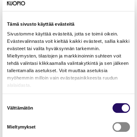
mahdollisuuksiin
Kuopiossa!
Tämä sivusto käyttää evästeitä
asumisenkuopio.fi
Tämä linkki aukeaa uuteen välil
Sivustomme käyttää evästeitä, jotta se toimii oikein.
Evästevalinnasta voit kieltää kaikki evästeet, sallia kaikki
evästeet tai valita hyväksynnän tarkemmin.
Mieltymysten, tilastojen ja markkinoinnin suhteen voit
tehdä valintasi klikkaamalla valintakytkintä ja sen jälkeen
tallentamalla asetukset. Voit muuttaa asetuksia
myöhemmin milloin vain evästepainikkeesta ruudun
alalaidasta.
"Näytä tiedot"-kohdasta saat lisätietoja.
Suostumuksen
Lue lisää sivustostamme ja evästeistä
Välttämätön
valinta
Mieltymykset