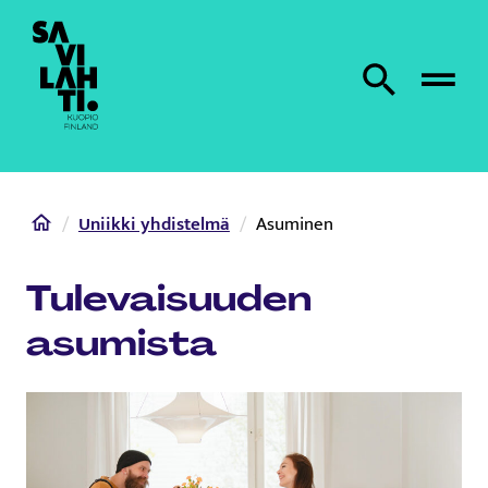
Etusivulle
Etsi sivustolta
Home
Uniikki yhdistelmä
Asuminen
Tulevaisuuden
asumista