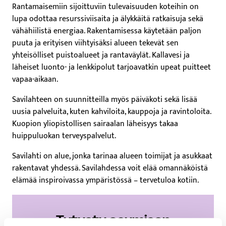
Rantamaisemiin sijoittuviin tulevaisuuden koteihin on
lupa odottaa resurssiviisaita ja älykkäitä ratkaisuja sekä
vähähiilistä energiaa. Rakentamisessa käytetään paljon
puuta ja erityisen viihtyisäksi alueen tekevät sen
yhteisölliset puistoalueet ja rantaväylät. Kallavesi ja
läheiset luonto- ja lenkkipolut tarjoavatkin upeat puitteet
vapaa-aikaan.
Savilahteen on suunnitteilla myös päiväkoti sekä lisää
uusia palveluita, kuten kahviloita, kauppoja ja ravintoloita.
Kuopion yliopistollisen sairaalan läheisyys takaa
huippuluokan terveyspalvelut.
Savilahti on alue, jonka tarinaa alueen toimijat ja asukkaat
rakentavat yhdessä. Savilahdessa voit elää omannäköistä
elämää inspiroivassa ympäristössä – tervetuloa kotiin.
Tutustu asumisen