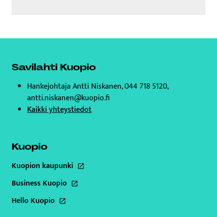
Savilahti Kuopio
Hankejohtaja Antti Niskanen, 044 718 5120,
antti.niskanen@kuopio.fi
Kaikki yhteystiedot
Kuopio
Kuopion kaupunki
Tämä linkki aukeaa uuteen välilehteen
Business Kuopio
Tämä linkki aukeaa uuteen välilehteen
Hello Kuopio
Tämä linkki aukeaa uuteen välilehteen