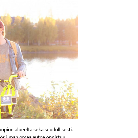
opion alueelta sekä seudullisesti.
yös ilman omaa autoa onnistuu.