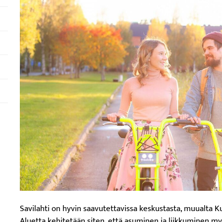
Savilahti on hyvin saavutettavissa keskustasta, muualta Ku
Aluetta kehitetään siten, että asuminen ja liikkuminen m