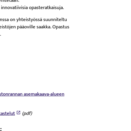
ehitetään.
innovatiivisia opasteratkaisuja.
anssa on yhteistyössä suunniteltu
inteistöjen pääoville saakka. Opastus
.
opistonrannan asemakaava-alueen
astelut
(pdf)
: