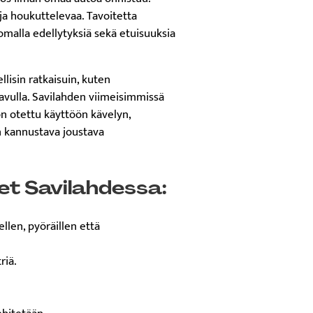
 ja houkuttelevaa. Tavoitetta
uomalla edellytyksiä sekä etuisuuksia
lisin ratkaisuin, kuten
 avulla. Savilahden viimeisimmissä
on otettu käyttöön kävelyn,
n kannustava joustava
eet Savilahdessa:
llen, pyöräillen että
riä.