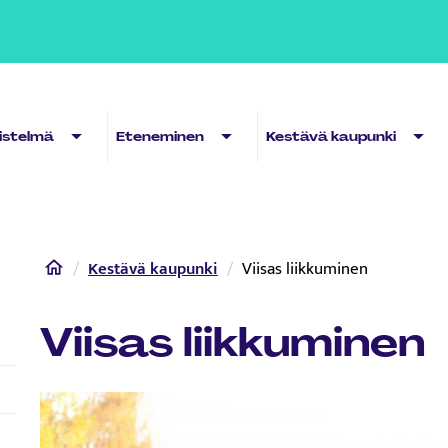
Sub menu
Sub menu
Sub 
distelmä
Eteneminen
Kestävä kaupunki
Home
Kestävä kaupunki
Viisas liikkuminen
Viisas liikkuminen