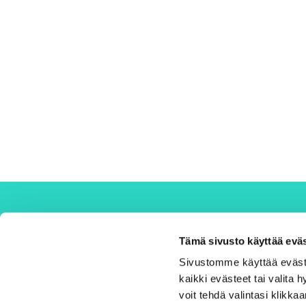
Savilahti Kuopio
Tämä sivusto käyttää eväs
Hankejohtaja Antti Niskanen, 044
Sivustomme käyttää evästeit
718 5120, antti.niskanen@kuopio.fi
kaikki evästeet tai valita
Kaikki yhteystiedot
voit tehdä valintasi klikka