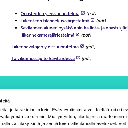
Opasteiden yleissuunnitelma
(pdf)
Liikenteen tilannekuvajärjestelmä
(pdf)
Savilahden alueen pysäköinnin hallinta- ja opastusjär
liikennekamerajärjestelmä
(pdf)
Liikennevalojen yleissuunnitelma
(pdf)
Talvikunnossapito Savilahdessa
(pdf)
teitä
ä, jotta se toimii oikein. Evästevalinnasta voit kieltää kaikki ev
 hyväksynnän tarkemmin. Mieltymysten, tilastojen ja markkinoinn
amalla valintakytkintä ja sen jälkeen tallentamalla asetukset. Voi