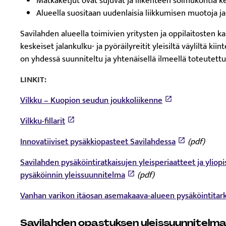
Matkaketjut ovat sujuvat ja liikenteen solmukohtia k
Alueella suositaan uudenlaisia liikkumisen muotoja ja 
Savilahden alueella toimivien yritysten ja oppilaitosten k
keskeiset jalankulku- ja pyöräilyreitit yleisiltä väyliltä ki
on yhdessä suunniteltu ja yhtenäisellä ilmeellä toteutettu
LINKIT:
Vilkku – Kuopion seudun joukkoliikenne
Vilkku-fillarit
Innovatiiviset pysäkkiopasteet Savilahdessa
(pdf)
Savilahden pysäköintiratkaisujen yleisperiaatteet ja yli
pysäköinnin yleissuunnitelma
(pdf)
Vanhan varikon itäosan asemakaava-alueen pysäköintitark
Savilahden opastuksen yleissuunnitelma