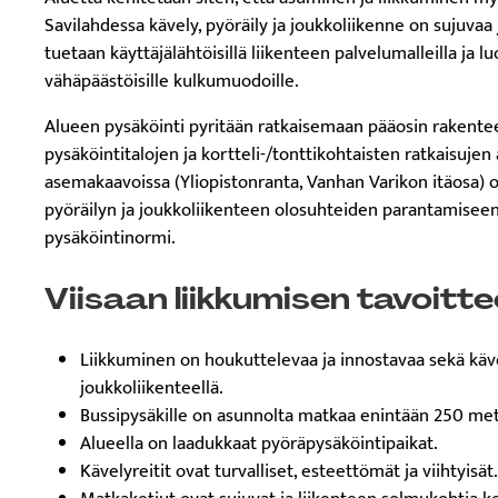
Savilahdessa kävely, pyöräily ja joukkoliikenne on sujuvaa
tuetaan käyttäjälähtöisillä liikenteen palvelumalleilla ja l
vähäpäästöisille kulkumuodoille.
Alueen pysäköinti pyritään ratkaisemaan pääosin rakenteel
pysäköintitalojen ja kortteli-/tonttikohtaisten ratkaisujen
asemakaavoissa (Yliopistonranta, Vanhan Varikon itäosa) 
pyöräilyn ja joukkoliikenteen olosuhteiden parantamisee
pysäköintinormi.
Viisaan liikkumisen tavoitt
Liikkuminen on houkuttelevaa ja innostavaa sekä käve
joukkoliikenteellä.
Bussipysäkille on asunnolta matkaa enintään 250 met
Alueella on laadukkaat pyöräpysäköintipaikat.
Kävelyreitit ovat turvalliset, esteettömät ja viihtyisät.