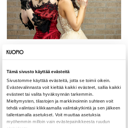
Savon ammattiopiston kaksoistutkintolaisten vanhojen
tansseja juhlistetaan Luolassa perjantaina 7.2.2025.
Tanssinäytökset järjestetään klo 13 ja 16. (Paikalla on
Tämä sivusto käyttää evästeitä
hyvä olla viimeistään 15 minuuttia ennen tanssien
alkua.)
Sivustomme käyttää evästeitä, jotta se toimii oikein.
Evästevalinnasta voit kieltää kaikki evästeet, sallia kaikki
Tanssien kesto noin 1 h.
evästeet tai valita hyväksynnän tarkemmin.
Mieltymysten, tilastojen ja markkinoinnin suhteen voit
Tapahtumaan on vapaa pääsy.
tehdä valintasi klikkaamalla valintakytkintä ja sen jälkeen
Lämpimästi tervetuloa seuraamaan tansseja!
tallentamalla asetukset. Voit muuttaa asetuksia
myöhemmin milloin vain evästepainikkeesta ruudun