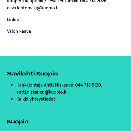
Kuopion kaupunki / Eeva Lehtomäki, 044 718 2026,
eeva.lehtomaki@kuopio.fi
Linkit:
Valon kaava
Savilahti Kuopio
Hankejohtaja Antti Niskanen, 044 718 5120,
antti.niskanen@kuopio.fi
Kaikki yhteystiedot
Kuopio