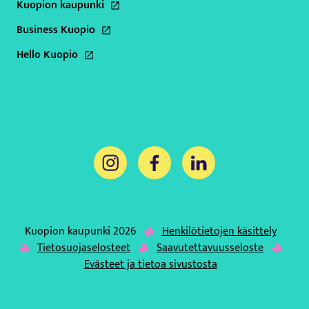
Kuopion kaupunki
Tämä linkki aukeaa uuteen välilehteen
Business Kuopio
Tämä linkki aukeaa uuteen välilehteen
Hello Kuopio
Tämä linkki aukeaa uuteen välilehteen
Tämä linkki aukeaa uuteen välilehteen
Tämä linkki aukeaa uuteen välil
Tämä linkki aukeaa uut
Kuopion kaupunki 2026
Henkilötietojen käsittely
Tämä linkki aukeaa uuteen väli
Tietosuojaselosteet
Saavutettavuusseloste
Tämä linkki aukeaa uuteen välilehteen
Evästeet ja tietoa sivustosta