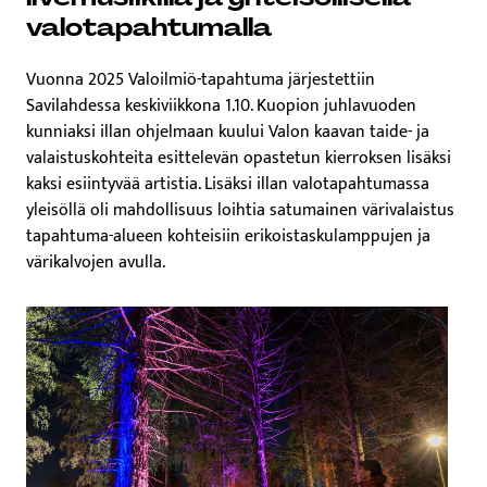
valotapahtumalla
Vuonna 2025 Valoilmiö-tapahtuma järjestettiin
Savilahdessa keskiviikkona 1.10. Kuopion juhlavuoden
kunniaksi illan ohjelmaan kuului Valon kaavan taide- ja
valaistuskohteita esittelevän opastetun kierroksen lisäksi
kaksi esiintyvää artistia. Lisäksi illan valotapahtumassa
yleisöllä oli mahdollisuus loihtia satumainen värivalaistus
tapahtuma-alueen kohteisiin erikoistaskulamppujen ja
värikalvojen avulla.