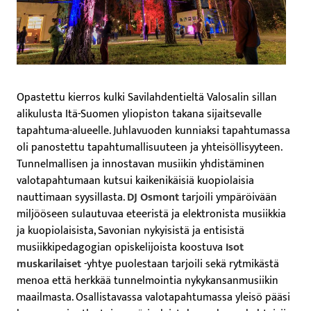
Opastettu kierros kulki Savilahdentieltä Valosalin sillan
alikulusta Itä-Suomen yliopiston takana sijaitsevalle
tapahtuma-alueelle. Juhlavuoden kunniaksi tapahtumassa
oli panostettu tapahtumallisuuteen ja yhteisöllisyyteen.
Tunnelmallisen ja innostavan musiikin yhdistäminen
valotapahtumaan kutsui kaikenikäisiä kuopiolaisia
nauttimaan syysillasta.
DJ Osmont
tarjoili ympäröivään
miljööseen sulautuvaa eteeristä ja elektronista musiikkia
ja kuopiolaisista, Savonian nykyisistä ja entisistä
musiikkipedagogian opiskelijoista koostuva
Isot
muskarilaiset
-yhtye puolestaan tarjoili sekä rytmikästä
menoa että herkkää tunnelmointia nykykansanmusiikin
maailmasta. Osallistavassa valotapahtumassa yleisö pääsi