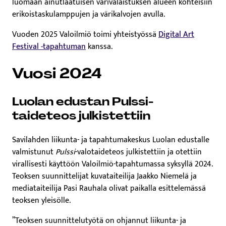
luomaan ainutlaatuisen värivalaistuksen alueen kohteisiin
erikoistaskulamppujen ja värikalvojen avulla.
Vuoden 2025 Valoilmiö toimi yhteistyössä
Digital Art
Festival -tapahtuman
kanssa.
Vuosi 2024
Luolan edustan Pulssi-
taideteos julkistettiin
Savilahden liikunta- ja tapahtumakeskus Luolan edustalle
valmistunut
Pulssi
-valotaideteos julkistettiin ja otettiin
virallisesti käyttöön Valoilmiö-tapahtumassa syksyllä 2024.
Teoksen suunnittelijat kuvataiteilija Jaakko Niemelä ja
mediataiteilija Pasi Rauhala olivat paikalla esittelemässä
teoksen yleisölle.
”Teoksen suunnittelutyötä on ohjannut liikunta- ja