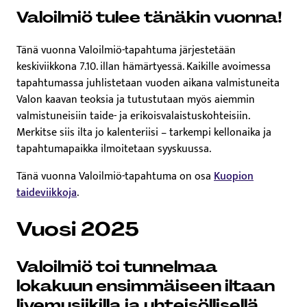
Valoilmiö tulee tänäkin vuonna!
Tänä vuonna Valoilmiö-tapahtuma järjestetään
keskiviikkona 7.10. illan hämärtyessä. Kaikille avoimessa
tapahtumassa juhlistetaan vuoden aikana valmistuneita
Valon kaavan teoksia ja tutustutaan myös aiemmin
valmistuneisiin taide- ja erikoisvalaistuskohteisiin.
Merkitse siis ilta jo kalenteriisi – tarkempi kellonaika ja
tapahtumapaikka ilmoitetaan syyskuussa.
Tänä vuonna Valoilmiö-tapahtuma on osa
Kuopion
taideviikkoja
.
Vuosi 2025
Valoilmiö toi tunnelmaa
lokakuun ensimmäiseen iltaan
livemusiikilla ja yhteisöllisellä