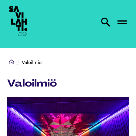
Etusivulle
Etsi sivustolta
Home
Valoilmiö
Valoilmiö