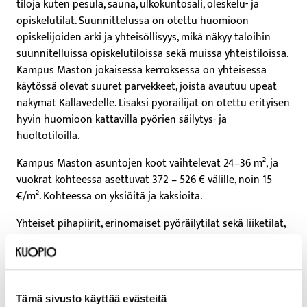
tiloja kuten pesula, sauna, ulkokuntosali, oleskelu- ja
opiskelutilat. Suunnittelussa on otettu huomioon
opiskelijoiden arki ja yhteisöllisyys, mikä näkyy taloihin
suunnitelluissa opiskelutiloissa sekä muissa yhteistiloissa.
Kampus Maston jokaisessa kerroksessa on yhteisessä
käytössä olevat suuret parvekkeet, joista avautuu upeat
näkymät Kallavedelle. Lisäksi pyöräilijät on otettu erityisen
hyvin huomioon kattavilla pyörien säilytys- ja
huoltotiloilla.
Kampus Maston asuntojen koot vaihtelevat 24–36 m², ja
vuokrat kohteessa asettuvat 372 – 526 € välille, noin 15
€/m². Kohteessa on yksiöitä ja kaksioita.
Yhteiset pihapiirit, erinomaiset pyöräilytilat sekä liiketilat,
jotka on suunnattu opiskelijoiden arkea tukeville
palveluille, tekevät Savilahdesta modernin ja viihtyisän
kampusympäristön.
Tämä sivusto käyttää evästeitä