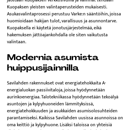
jätetään Kuopaksen verkkosivuilla ja valinnat tehdään
Kuopaksen yleisten valintaperusteiden mukaisesti.
Asukasvalintaprosessi perustuu Varke:n sääntöihin, joissa
huomioidaan hakijan tulot, varallisuus ja asunnontarve.
Kuopaksella ei käytetä jonotusjärjestelmää, eikä
hakemuksen jättöajankohdalla ole siten vaikutusta
valintaan.
Modernia asumista
huippusijainnilla
Savilahden rakennukset ovat energiatehokkaita A-
energialuokan passiivitaloja, joissa hyödynnetään
aurinkoenergiaa. Talotekniikassa hyödynnetään tekoälyä
asuntojen ja kylpyhuoneiden lämmityksissä,
energiatehokkuuden ja asukkaiden asumisolosuhteiden
parantamiseksi. Kaikissa Savilahden uusissa asunnoissa on
oma keittiö ja kylpyhuone. Lisäksi taloissa on yhteisiä