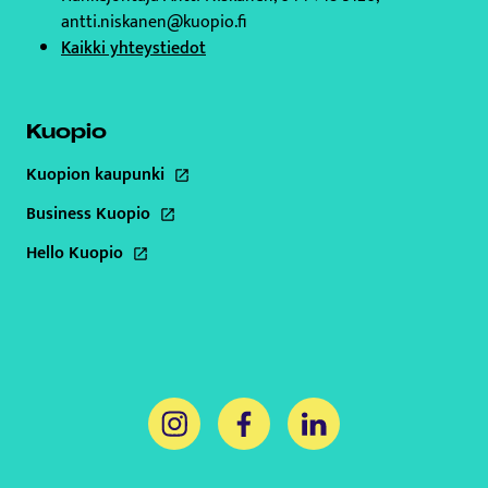
antti.niskanen@kuopio.fi
Kaikki yhteystiedot
Kuopio
Kuopion kaupunki
Tämä linkki aukeaa uuteen välilehteen
Business Kuopio
Tämä linkki aukeaa uuteen välilehteen
Hello Kuopio
Tämä linkki aukeaa uuteen välilehteen
Tämä linkki aukeaa uuteen välilehteen
Tämä linkki aukeaa uuteen välil
Tämä linkki aukeaa uut