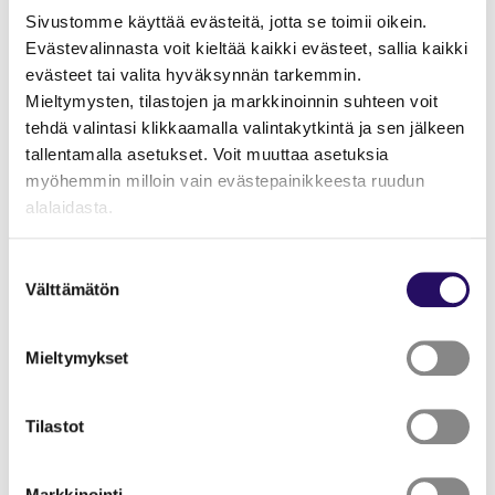
Sivustomme käyttää evästeitä, jotta se toimii oikein.
Evästevalinnasta voit kieltää kaikki evästeet, sallia kaikki
evästeet tai valita hyväksynnän tarkemmin.
Mieltymysten, tilastojen ja markkinoinnin suhteen voit
tehdä valintasi klikkaamalla valintakytkintä ja sen jälkeen
tallentamalla asetukset. Voit muuttaa asetuksia
myöhemmin milloin vain evästepainikkeesta ruudun
alalaidasta.
"Näytä tiedot"-kohdasta saat lisätietoja.
Suostumuksen
Lue lisää sivustostamme ja evästeistä
Välttämätön
valinta
Mieltymykset
Tilastot
Markkinointi