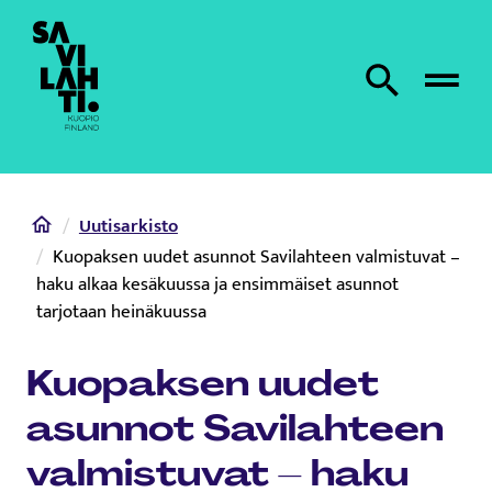
Etusivulle
Etsi sivustolta
Home
Uutisarkisto
Kuopaksen uudet asunnot Savilahteen valmistuvat –
haku alkaa kesäkuussa ja ensimmäiset asunnot
tarjotaan heinäkuussa
Kuopaksen uudet
asunnot Savilahteen
valmistuvat – haku