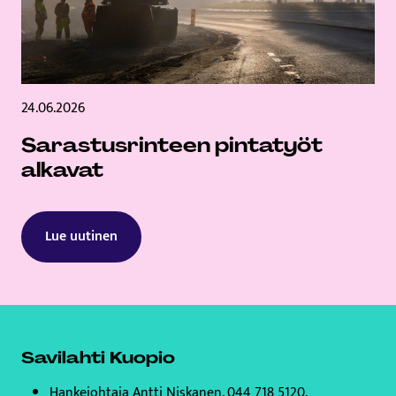
24.06.2026
Sarastusrinteen pintatyöt
alkavat
Lue uutinen
Savilahti Kuopio
Hankejohtaja Antti Niskanen, 044 718 5120,