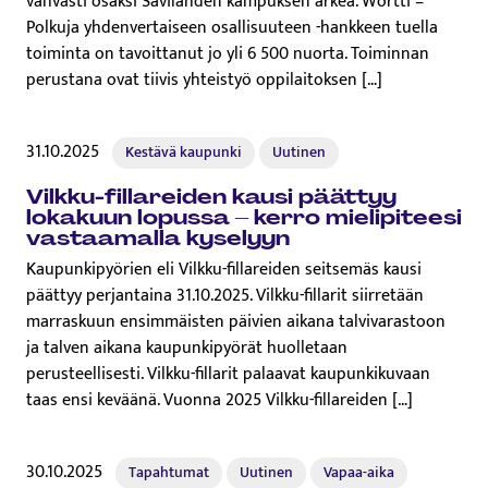
vahvasti osaksi Savilahden kampuksen arkea. Wörtti –
Polkuja yhdenvertaiseen osallisuuteen -hankkeen tuella
toiminta on tavoittanut jo yli 6 500 nuorta. Toiminnan
perustana ovat tiivis yhteistyö oppilaitoksen […]
31.10.2025
Kestävä kaupunki
Uutinen
Vilkku-fillareiden kausi päättyy
lokakuun lopussa – kerro mie­li­pi­tee­si
vastaamalla kyselyyn
Kaupunkipyörien eli Vilkku-fillareiden seitsemäs kausi
päättyy perjantaina 31.10.2025. Vilkku-fillarit siirretään
marraskuun ensimmäisten päivien aikana talvivarastoon
ja talven aikana kaupunkipyörät huolletaan
perusteellisesti. Vilkku-fillarit palaavat kaupunkikuvaan
taas ensi keväänä. Vuonna 2025 Vilkku-fillareiden […]
30.10.2025
Tapahtumat
Uutinen
Vapaa-aika