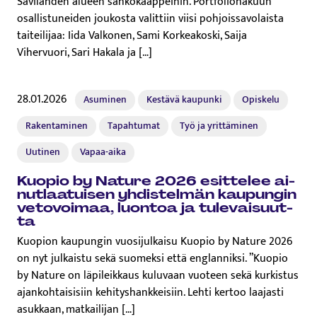
Savilahden alueen sähkökaappeihin. Portfoliohakuun
osallistuneiden joukosta valittiin viisi pohjoissavolaista
taiteilijaa: Iida Valkonen, Sami Korkeakoski, Saija
Vihervuori, Sari Hakala ja […]
28.01.2026
Asuminen
Kestävä kaupunki
Opiskelu
Rakentaminen
Tapahtumat
Työ ja yrittäminen
Uutinen
Vapaa-aika
Kuopio by Nature 2026 esittelee ai­
nut­laa­tui­sen yhdistelmän kaupungin
vetovoimaa, luontoa ja tu­le­vai­suut­
ta
Kuopion kaupungin vuosijulkaisu Kuopio by Nature 2026
on nyt julkaistu sekä suomeksi että englanniksi. ”Kuopio
by Nature on läpileikkaus kuluvaan vuoteen sekä kurkistus
ajankohtaisisiin kehityshankkeisiin. Lehti kertoo laajasti
asukkaan, matkailijan […]