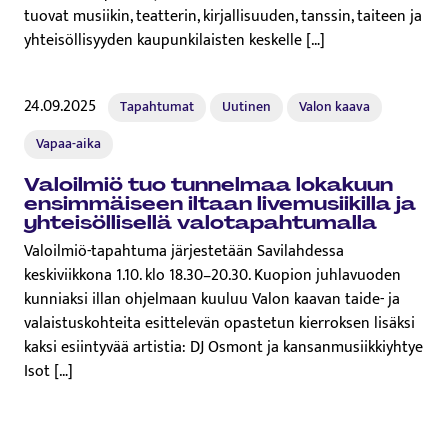
tuovat musiikin, teatterin, kirjallisuuden, tanssin, taiteen ja
yhteisöllisyyden kaupunkilaisten keskelle […]
24.09.2025
Tapahtumat
Uutinen
Valon kaava
Vapaa-aika
Valoilmiö tuo tunnelmaa lokakuun
en­sim­mäi­seen iltaan li­ve­musii­kil­la ja
yh­tei­söl­li­sel­lä va­lo­ta­pah­tu­mal­la
Valoilmiö-tapahtuma järjestetään Savilahdessa
keskiviikkona 1.10. klo 18.30–20.30. Kuopion juhlavuoden
kunniaksi illan ohjelmaan kuuluu Valon kaavan taide- ja
valaistuskohteita esittelevän opastetun kierroksen lisäksi
kaksi esiintyvää artistia: DJ Osmont ja kansanmusiikkiyhtye
Isot […]