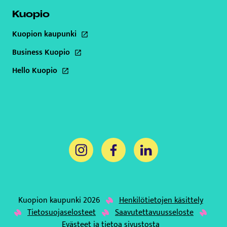
Kuopio
Kuopion kaupunki
Tämä linkki aukeaa uuteen välilehteen
Business Kuopio
Tämä linkki aukeaa uuteen välilehteen
Hello Kuopio
Tämä linkki aukeaa uuteen välilehteen
Tämä linkki aukeaa uuteen välilehteen
Tämä linkki aukeaa uuteen välil
Tämä linkki aukeaa uut
Kuopion kaupunki 2026
Henkilötietojen käsittely
Tämä linkki aukeaa uuteen väli
Tietosuojaselosteet
Saavutettavuusseloste
Tämä linkki aukeaa uuteen välilehteen
Evästeet ja tietoa sivustosta