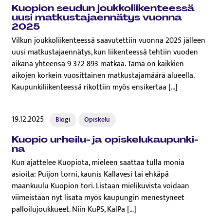
Kuopion seudun jouk­ko­lii­ken­tees­sä
uusi mat­kus­ta­jaen­nä­tys vuonna
2025
Vilkun joukkoliikenteessä saavutettiin vuonna 2025 jälleen
uusi matkustajaennätys, kun liikenteessä tehtiin vuoden
aikana yhteensä 9 372 893 matkaa. Tämä on kaikkien
aikojen korkein vuosittainen matkustajamäärä alueella.
Kaupunkiliikenteessä rikottiin myös ensikertaa […]
19.12.2025
Blogi
Opiskelu
Kuopio urheilu- ja opis­ke­lu­kau­pun­ki­
na
Kun ajattelee Kuopiota, mieleen saattaa tulla monia
asioita: Puijon torni, kaunis Kallavesi tai ehkäpä
maankuulu Kuopion tori. Listaan mielikuvista voidaan
viimeistään nyt lisätä myös kaupungin menestyneet
palloilujoukkueet. Niin KuPS, KalPa […]