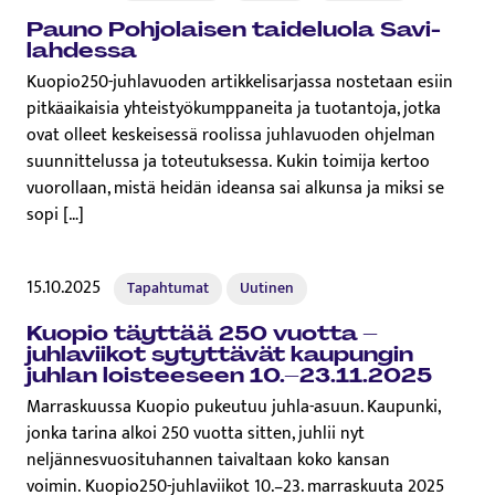
Pauno Pohjolaisen taideluola Sa­vi­
lah­des­sa
Kuopio250-juhlavuoden artikkelisarjassa nostetaan esiin
pitkäaikaisia yhteistyökumppaneita ja tuotantoja, jotka
ovat olleet keskeisessä roolissa juhlavuoden ohjelman
suunnittelussa ja toteutuksessa. Kukin toimija kertoo
vuorollaan, mistä heidän ideansa sai alkunsa ja miksi se
sopi […]
15.10.2025
Tapahtumat
Uutinen
Kuopio täyttää 250 vuotta –
juhlaviikot sytyttävät kaupungin
juhlan loisteeseen 10.–23.11.2025
Marraskuussa Kuopio pukeutuu juhla-asuun. Kaupunki,
jonka tarina alkoi 250 vuotta sitten, juhlii nyt
neljännesvuosituhannen taivaltaan koko kansan
voimin. Kuopio250-juhlaviikot 10.–23. marraskuuta 2025