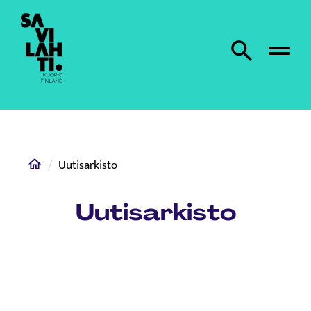
Etusivulle
Etsi sivustolta
Home
Uutisarkisto
Uutisarkisto