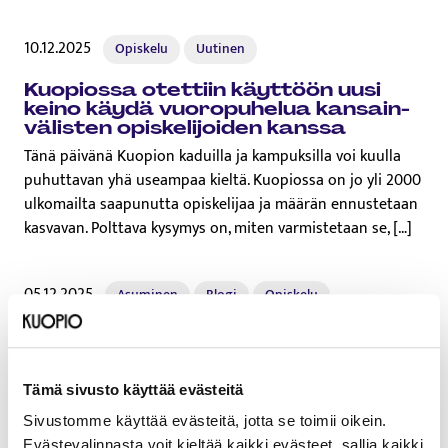
10.12.2025
Opiskelu
Uutinen
Kuopiossa otettiin käyttöön uusi
keino käydä vuo­ro­pu­he­lua kan­sain­
vä­lis­ten opis­ke­li­joi­den kanssa
Tänä päivänä Kuopion kaduilla ja kampuksilla voi kuulla
puhuttavan yhä useampaa kieltä. Kuopiossa on jo yli 2000
ulkomailta saapunutta opiskelijaa ja määrän ennustetaan
kasvavan. Polttava kysymys on, miten varmistetaan se, […]
05.12.2025
Asuminen
Blogi
Opiskelu
Tapahtumat
Työ ja yrittäminen
Vapaa-aika
Ihmiset ja elämänvoima saavat
Kuopion ku­kois­ta­maan
Tämä sivusto käyttää evästeitä
Kuopio kasvaa ja menestyy. Hyvän elämän pääkaupunki
Sivustomme käyttää evästeitä, jotta se toimii oikein.
rakentaa kestävää tulevaisuutta, vahvistaa elinvoimaista
Evästevalinnasta voit kieltää kaikki evästeet, sallia kaikki