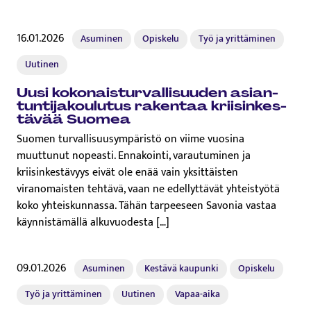
16.01.2026
Asuminen
Opiskelu
Työ ja yrittäminen
Uutinen
Uusi kokonais­tur­val­li­suu­den asian­
tun­ti­ja­koulutus rakentaa krii­sin­kes­
tä­vää Suomea
Suomen turvallisuusympäristö on viime vuosina
muuttunut nopeasti. Ennakointi, varautuminen ja
kriisinkestävyys eivät ole enää vain yksittäisten
viranomaisten tehtävä, vaan ne edellyttävät yhteistyötä
koko yhteiskunnassa. Tähän tarpeeseen Savonia vastaa
käynnistämällä alkuvuodesta […]
09.01.2026
Asuminen
Kestävä kaupunki
Opiskelu
Työ ja yrittäminen
Uutinen
Vapaa-aika