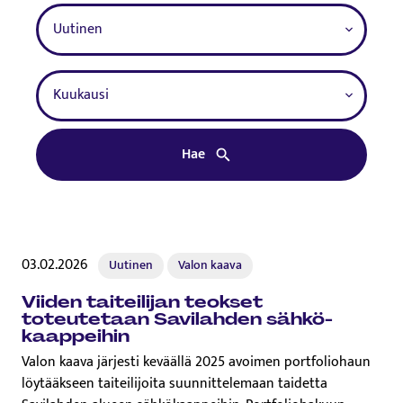
Kategoria
Kuukausi
Hae
03.02.2026
Uutinen
Valon kaava
Viiden taiteilijan teokset
toteutetaan Savilahden säh­kö­
kaap­pei­hin
Valon kaava järjesti keväällä 2025 avoimen portfoliohaun
löytääkseen taiteilijoita suunnittelemaan taidetta