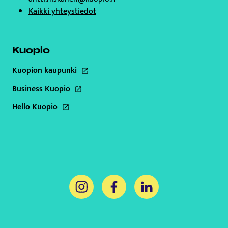
Kaikki yhteystiedot
Kuopio
Kuopion kaupunki
Tämä linkki aukeaa uuteen välilehteen
Business Kuopio
Tämä linkki aukeaa uuteen välilehteen
Hello Kuopio
Tämä linkki aukeaa uuteen välilehteen
Tämä linkki aukeaa uuteen välilehteen
Tämä linkki aukeaa uuteen välil
Tämä linkki aukeaa uut