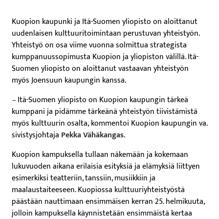
Kuopion kaupunki ja Itä-Suomen yliopisto on aloittanut
uudenlaisen kulttuuritoimintaan perustuvan yhteistyön.
Yhteistyö on osa viime vuonna solmittua strategista
kumppanuussopimusta Kuopion ja yliopiston välillä. Itä-
Suomen yliopisto on aloittanut vastaavan yhteistyön
myös Joensuun kaupungin kanssa.
–
Itä-Suomen yliopisto on Kuopion kaupungin tärkeä
kumppani ja pidämme tärkeänä yhteistyön tiivistämistä
myös kulttuurin osalta, kommentoi Kuopion kaupungin va.
sivistysjohtaja
Pekka Vähäkangas
.
Kuopion kampuksella tullaan näkemään ja kokemaan
lukuvuoden aikana erilaisia esityksiä ja elämyksiä liittyen
esimerkiksi teatteriin, tanssiin, musiikkiin ja
maalaustaiteeseen. Kuopiossa kulttuuriyhteistyöstä
päästään nauttimaan ensimmäisen kerran 25. helmikuuta,
jolloin kampuksella käynnistetään ensimmäistä kertaa