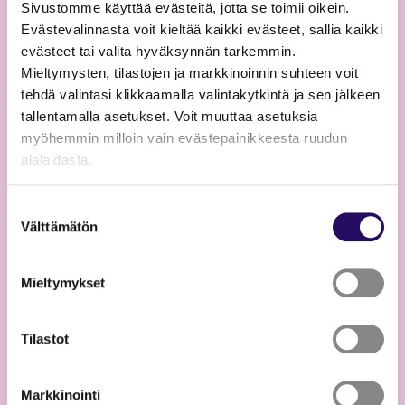
Sivustomme käyttää evästeitä, jotta se toimii oikein.
Evästevalinnasta voit kieltää kaikki evästeet, sallia kaikki
Lue lisää
evästeet tai valita hyväksynnän tarkemmin.
Mieltymysten, tilastojen ja markkinoinnin suhteen voit
tehdä valintasi klikkaamalla valintakytkintä ja sen jälkeen
tallentamalla asetukset. Voit muuttaa asetuksia
myöhemmin milloin vain evästepainikkeesta ruudun
alalaidasta.
"Näytä tiedot"-kohdasta saat lisätietoja.
Suostumuksen
Lue lisää sivustostamme ja evästeistä
Välttämätön
valinta
Mieltymykset
Tilastot
13.07.2026
Timo Kokon taideteos valmistui
Markkinointi