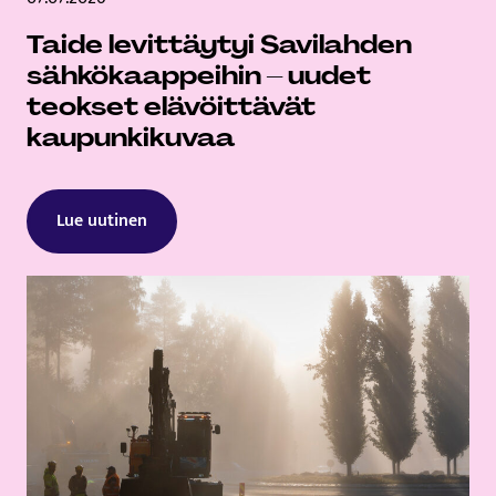
Taide levittäytyi Savilahden
sähkökaappeihin – uudet
teokset elävöittävät
kaupunkikuvaa
Lue uutinen