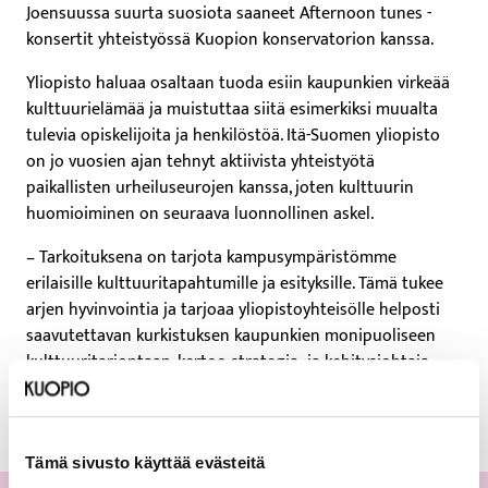
Joensuussa suurta suosiota saaneet Afternoon tunes -
konsertit yhteistyössä Kuopion konservatorion kanssa.
Yliopisto haluaa osaltaan tuoda esiin kaupunkien virkeää
kulttuurielämää ja muistuttaa siitä esimerkiksi muualta
tulevia opiskelijoita ja henkilöstöä. Itä-Suomen yliopisto
on jo vuosien ajan tehnyt aktiivista yhteistyötä
paikallisten urheiluseurojen kanssa, joten kulttuurin
huomioiminen on seuraava luonnollinen askel.
– Tarkoituksena on tarjota kampusympäristömme
erilaisille kulttuuritapahtumille ja esityksille. Tämä tukee
arjen hyvinvointia ja tarjoaa yliopistoyhteisölle helposti
saavutettavan kurkistuksen kaupunkien monipuoliseen
kulttuuritarjontaan, kertoo strategia- ja kehitysjohtaja
Soili Makkonen
.
Tämä sivusto käyttää evästeitä