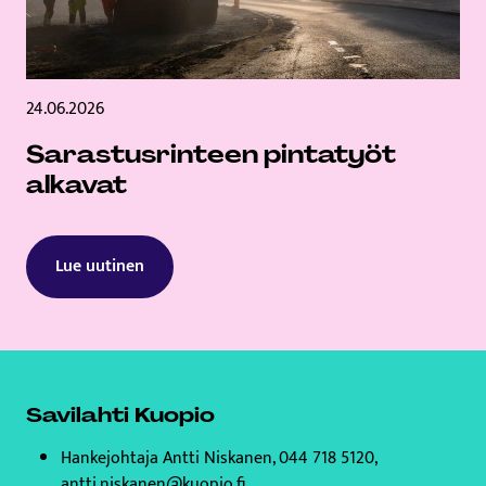
24.06.2026
Sarastusrinteen pintatyöt
alkavat
Lue uutinen
Savilahti Kuopio
Hankejohtaja Antti Niskanen, 044 718 5120,
antti.niskanen@kuopio.fi