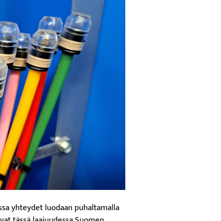
ossa yhteydet luodaan puhaltamalla
 ovat tässä laajuudessa Suomen