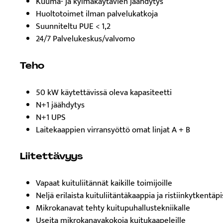
Kuuma- ja kylmäkäytävien jäähdytys
Huoltotoimet ilman palvelukatkoja
Suunniteltu PUE < 1,2
24/7 Palvelukeskus/valvomo
Teho
50 kW käytettävissä oleva kapasiteetti
N+1 jäähdytys
N+1 UPS
Laitekaappien virransyöttö omat linjat A + B
Liitettävyys
Vapaat kuituliitännät kaikille toimijoille
Neljä erilaista kuituliitäntäkaappia ja ristiinkytkentäp
Mikrokanavat tehty kuitupuhallustekniikalle
Useita mikrokanavakokoja kuitukaapeleille