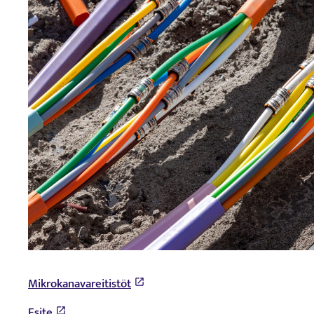
Mikrokanavareitistöt
Esite