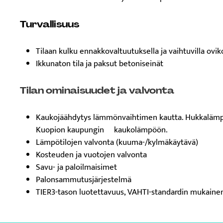
Turvallisuus
Tilaan kulku ennakkovaltuutuksella ja vaihtuvilla ovik
Ikkunaton tila ja paksut betoniseinät
Tilan ominaisuudet ja valvonta
Kaukojäähdytys lämmönvaihtimen kautta. Hukkalämpö 
Kuopion kaupungin kaukolämpöön.
Lämpötilojen valvonta (kuuma-/kylmäkäytävä)
Kosteuden ja vuotojen valvonta
Savu- ja paloilmaisimet
Palonsammutusjärjestelmä
TIER3-tason luotettavuus, VAHTI-standardin mukaine