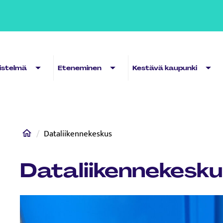
Sub menu
Sub menu
Sub 
distelmä
Eteneminen
Kestävä kaupunki
Home
Dataliikennekeskus
Dataliikennekesku