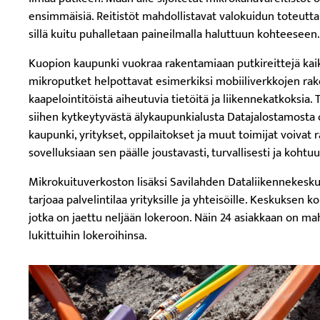
ensimmäisiä. Reitistöt mahdollistavat valokuidun toteutta
sillä kuitu puhalletaan paineilmalla haluttuun kohteeseen.
Kuopion kaupunki vuokraa rakentamiaan putkireittejä kaikil
mikroputket helpottavat esimerkiksi mobiiliverkkojen ra
kaapelointitöistä aiheutuvia tietöitä ja liikennekatkoksia. 
siihen kytkeytyvästä älykaupunkialusta Datajalostamosta o
kaupunki, yritykset, oppilaitokset ja muut toimijat voivat 
sovelluksiaan sen päälle joustavasti, turvallisesti ja kohtuu
Mikrokuituverkoston lisäksi Savilahden Dataliikennekesku
tarjoaa palvelintilaa yrityksille ja yhteisöille. Keskuksen k
jotka on jaettu neljään lokeroon. Näin 24 asiakkaan on ma
lukittuihin lokeroihinsa.