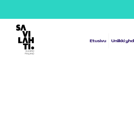
Etusivulle
Etusivu
Uniikki yh