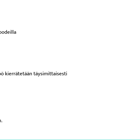
oodeilla
kierrätetään täysimittaisesti
n.