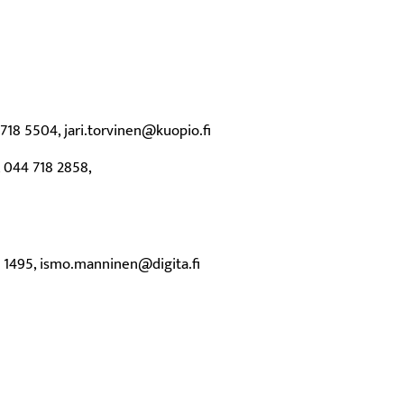
 718 5504, jari.torvinen@kuopio.fi
 044 718 2858,
1 1495, ismo.manninen@digita.fi