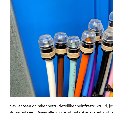
Savilahteen on rakennettu tietoliikenneinfrastruktuuri, j
ilmaa putkeen. Maan alle sijoitetut mikrokanavareitistöt