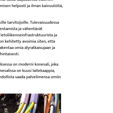
misen helposti ja ilman kaivuutöitä,
le tarvitsijoille. Tulevaisuudessa
kentamista ja vähentävät
Tietoliikenneinfrastruktuurista ja
n kehitetty avoimia siten, että
rakentaa omia älyratkaisujaan ja
hintaisesti.
ksessa on moderni konesali, joka
onesalissa on kuusi laitekaappia,
hdollista saada palvelimensa omiin