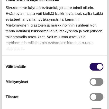
ja hankekokonaisuudesta. Kommentit otetaan huomioon
ohjelman viimeistelyssä sekä tulevissa Kuopio Plus -
Sivustomme käyttää evästeitä, jotta se toimii oikein.
hankkeen toimenpiteissä.
Evästevalinnasta voit kieltää kaikki evästeet, sallia kaikki
evästeet tai valita hyväksynnän tarkemmin.
Hyväksymisen jälkeen kehittämisohjelmaa ja sen
Mieltymysten, tilastojen ja markkinoinnin suhteen voit
toimenpiteitä tarkennetaan ja viedään kohti toteutusta
tehdä valintasi klikkaamalla valintakytkintä ja sen jälkeen
yhdessä kaupungin asiantuntijoiden ja sidosryhmien
tallentamalla asetukset. Voit muuttaa asetuksia
kanssa. Hankkeen edetessä kehittämisohjelmaa tullaan
myöhemmin milloin vain evästepainikkeesta ruudun
täydentämään ja päivittämään tarpeellisin väliajoin.
alalaidasta.
Kommentteja kehittämisohjelmasta ja Kuopio Plus -
"Näytä tiedot"-kohdasta saat lisätietoja.
kärkihankkeesta on mahdollista jättää sunnuntaihin
Suostumuksen
Lue lisää sivustostamme ja evästeistä
22.2.202
6 mennessä verkkokyselyn kautta tai kirjallisesti
Välttämätön
valinta
kaupungin kirjaamoon, kirjaamo(at)kuopio.fi.
Mieltymykset
Kehittämisohjelman verkkokysely.
Tutustu Kuopio Plus -
Tilastot
kehittämisohjelman