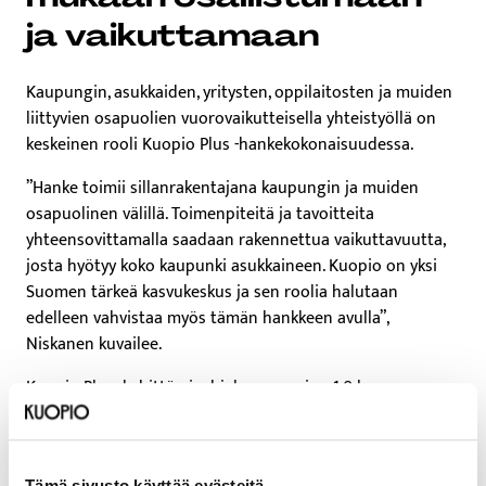
ja vaikuttamaan
Kaupungin, asukkaiden, yritysten, oppilaitosten ja muiden
liittyvien osapuolien vuorovaikutteisella yhteistyöllä on
keskeinen rooli Kuopio Plus -hankekokonaisuudessa.
”Hanke toimii sillanrakentajana kaupungin ja muiden
osapuolinen välillä. Toimenpiteitä ja tavoitteita
yhteensovittamalla saadaan rakennettua vaikuttavuutta,
josta hyötyy koko kaupunki asukkaineen. Kuopio on yksi
Suomen tärkeä kasvukeskus ja sen roolia halutaan
edelleen vahvistaa myös tämän hankkeen avulla”,
Niskanen kuvailee.
Kuopio Plus -kehittämisohjelman version 1.0 luonnos on
etenemässä kaupunginhallituksen päätöksentekoon
kevättalvella. Sitä ennen kuntalaisilla ja sidosryhmillä on
mahdollisuus kertoa mielipiteensä kehittämisohjelmasta
Tämä sivusto käyttää evästeitä