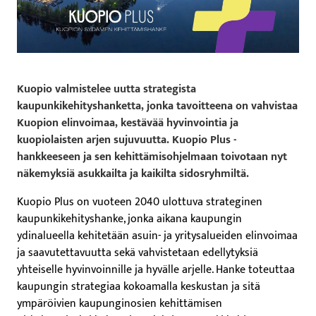
Kuopio valmistelee uutta strategista
kaupunkikehityshanketta, jonka tavoitteena on vahvistaa
Kuopion elinvoimaa, kestävää hyvinvointia ja
kuopiolaisten arjen sujuvuutta. Kuopio Plus -
hankkeeseen ja sen kehittämisohjelmaan toivotaan nyt
näkemyksiä asukkailta ja kaikilta sidosryhmiltä.
Kuopio Plus on vuoteen 2040 ulottuva strateginen
kaupunkikehityshanke, jonka aikana kaupungin
ydinalueella kehitetään asuin- ja yritysalueiden elinvoimaa
ja saavutettavuutta sekä vahvistetaan edellytyksiä
yhteiselle hyvinvoinnille ja hyvälle arjelle. Hanke toteuttaa
kaupungin strategiaa kokoamalla keskustan ja sitä
ympäröivien kaupunginosien kehittämisen