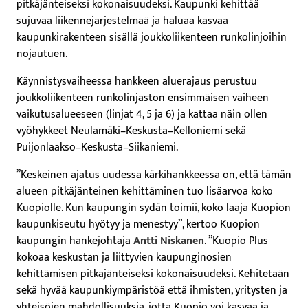
pitkäjänteiseksi kokonaisuudeksi. Kaupunki kehittää
sujuvaa liikennejärjestelmää ja haluaa kasvaa
kaupunkirakenteen sisällä joukkoliikenteen runkolinjoihin
nojautuen.
Käynnistysvaiheessa hankkeen aluerajaus perustuu
joukkoliikenteen runkolinjaston ensimmäisen vaiheen
vaikutusalueeseen (linjat 4, 5 ja 6) ja kattaa näin ollen
vyöhykkeet Neulamäki–Keskusta–Kelloniemi sekä
Puijonlaakso–Keskusta–Siikaniemi.
”Keskeinen ajatus uudessa kärkihankkeessa on, että tämän
alueen pitkäjänteinen kehittäminen tuo lisäarvoa koko
Kuopiolle. Kun kaupungin sydän toimii, koko laaja Kuopion
kaupunkiseutu hyötyy ja menestyy”, kertoo Kuopion
kaupungin hankejohtaja
Antti Niskanen
. ”Kuopio Plus
kokoaa keskustan ja liittyvien kaupunginosien
kehittämisen pitkäjänteiseksi kokonaisuudeksi. Kehitetään
sekä hyvää kaupunkiympäristöä että ihmisten, yritysten ja
yhteisöjen mahdollisuuksia, jotta Kuopio voi kasvaa ja