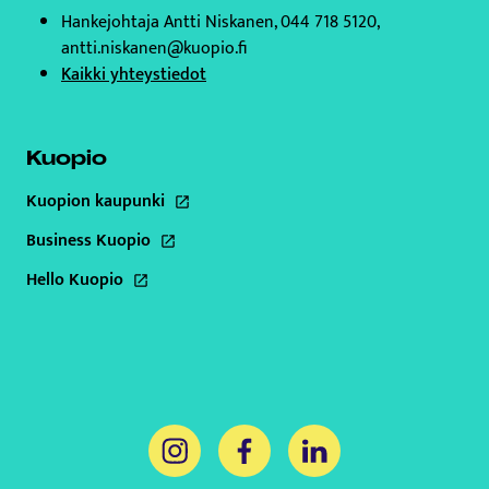
Hankejohtaja Antti Niskanen, 044 718 5120,
antti.niskanen@kuopio.fi
Kaikki yhteystiedot
Kuopio
Kuopion kaupunki
Tämä linkki aukeaa uuteen välilehteen
Business Kuopio
Tämä linkki aukeaa uuteen välilehteen
Hello Kuopio
Tämä linkki aukeaa uuteen välilehteen
Tämä linkki aukeaa uuteen välilehteen
Tämä linkki aukeaa uuteen välil
Tämä linkki aukeaa uut