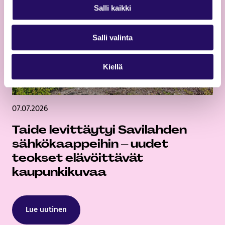
Salli kaikki
Salli valinta
Kiellä
07.07.2026
Taide levittäytyi Savilahden
sähkökaappeihin – uudet
teokset elävöittävät
kaupunkikuvaa
Lue uutinen