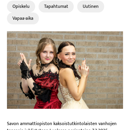
Opiskelu
Tapahtumat
Uutinen
Vapaa-aika
Savon ammattiopiston kaksoistutkintolaisten vanhojen