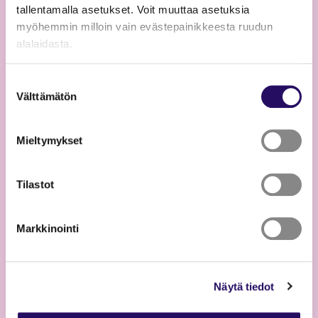
tallentamalla asetukset. Voit muuttaa asetuksia
myöhemmin milloin vain evästepainikkeesta ruudun
alalaidasta.
"Näytä tiedot"-kohdasta saat lisätietoja.
Suostumuksen
Lue lisää sivustostamme ja evästeistä
Välttämätön
valinta
13.07.2026
Mieltymykset
Timo Kokon taideteos valmistui
Savilahteen
Tilastot
Lue uutinen
Markkinointi
Näytä tiedot