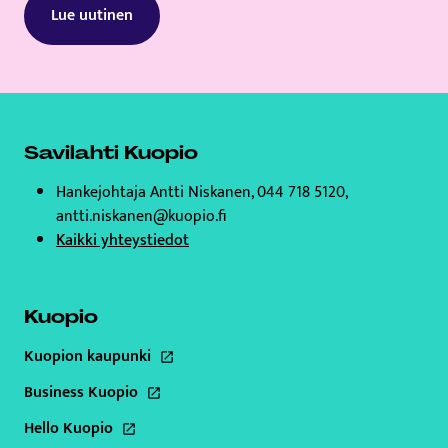
Lue uutinen
Savilahti Kuopio
Hankejohtaja Antti Niskanen, 044 718 5120,
antti.niskanen@kuopio.fi
Kaikki yhteystiedot
Kuopio
Kuopion kaupunki
Tämä linkki aukeaa uuteen välilehteen
Business Kuopio
Tämä linkki aukeaa uuteen välilehteen
Hello Kuopio
Tämä linkki aukeaa uuteen välilehteen