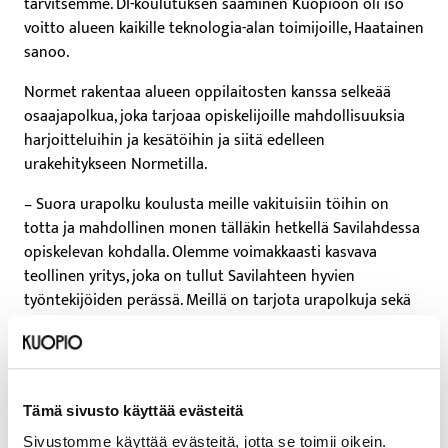
tarvitsemme. DI-koulutuksen saaminen Kuopioon oli iso
voitto alueen kaikille teknologia-alan toimijoille, Haatainen
sanoo.
Normet rakentaa alueen oppilaitosten kanssa selkeää
osaajapolkua, joka tarjoaa opiskelijoille mahdollisuuksia
harjoitteluihin ja kesätöihin ja siitä edelleen
urakehitykseen Normetilla.
– Suora urapolku koulusta meille vakituisiin töihin on
totta ja mahdollinen monen tälläkin hetkellä Savilahdessa
opiskelevan kohdalla. Olemme voimakkaasti kasvava
teollinen yritys, joka on tullut Savilahteen hyvien
työntekijöiden perässä. Meillä on tarjota urapolkuja sekä
tuotantotyöhön että vaativiin kansainvälisiin
asiantuntijatehtäviin tähtääville, Haatainen toteaa.
Koodikoulu-investoinnilla
Tämä sivusto käyttää evästeitä
tukea
Sivustomme käyttää evästeitä, jotta se toimii oikein.