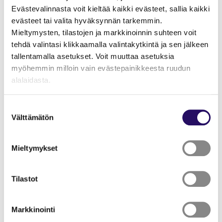
ohjelmistokehittäjien
Evästevalinnasta voit kieltää kaikki evästeet, sallia kaikki
evästeet tai valita hyväksynnän tarkemmin.
saatavuuteen
Mieltymysten, tilastojen ja markkinoinnin suhteen voit
tehdä valintasi klikkaamalla valintakytkintä ja sen jälkeen
Normet osallistuu Savilahdessa myös Koodikoulu-
tallentamalla asetukset. Voit muuttaa asetuksia
hankkeeseen, jonka tavoitteena on kasvattaa ohjelmisto-
myöhemmin milloin vain evästepainikkeesta ruudun
osaajien määrää alueella ja kehittää heidän
alalaidasta.
ohjelmointitaitojaan yritysten tarpeita vastaaviksi.
"Näytä tiedot"-kohdasta saat lisätietoja.
Suostumuksen
– Lähdimme Ponssen, Istekin, Osuma
Lue lisää sivustostamme ja evästeistä
Välttämätön
valinta
henkilöstöpalveluiden ja muutaman muun yrityksen
kanssa perustajajäseniksi Koodikoulu Sisuun. Haluamme
yhteisesti varmistaa softaosaajien alueelle saamista. KPY
Mieltymykset
Novapoliksen
Silja Huhtiniemi
ja
Anssi Lehikoinen
olivat
koodikoulun perustamisessa vahvoja ajureita, jotka saivat
Tilastot
meidät yritykset näkemään hankkeeseen investoinnin
hyödyt.
Markkinointi
Yritysvetoinen ohjelmistokehittäjien koulu Koodikoulu