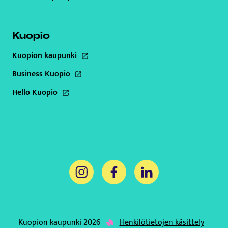
Kuopio
Kuopion kaupunki
Tämä linkki aukeaa uuteen välilehteen
Business Kuopio
Tämä linkki aukeaa uuteen välilehteen
Hello Kuopio
Tämä linkki aukeaa uuteen välilehteen
Tämä linkki aukeaa uuteen välilehteen
Tämä linkki aukeaa uuteen välil
Tämä linkki aukeaa uut
Kuopion kaupunki 2026
Henkilötietojen käsittely