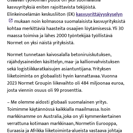
Osaavan työvoiman puute on yksi suomalaisia
kasvuyrityksiä eniten rajoittavista tekijöistä.
Elinkeinoelämän keskusliiton (EK)
kasvuyrittäjyyskyselyn
mukaan noin kolmasosa suomalaisista kasvuyrityksistä
kohtaa merkittäviä haasteita osaajien löytämisessä. Yli 30
maassa toimiva ja lähes 2000 työntekijää työllistävä
Normet on yksi näistä yrityksistä.
Normet tunnetaan kaivosalalla betoniruiskutuksen,
räjähdysaineiden käsittelyn, maa- ja kallionvahvistuksen
sekä logistiikkaratkaisujen asiantuntijana. Yrityksen
liiketoiminta on globaalisti hyvin kannattavaa. Vuonna
2023 Normet Groupin liikevaihto oli 484 miljoonaa euroa,
josta viennin osuus oli 99 prosenttia.
– Me olemme aidosti globaali suomalainen yritys.
Toimimme käytännössä kaikkialla maailmassa. Isoin
markkinamme on Australia, joka on yli kymmenkertainen
verrattuna kotimaan markkinaan, Normetin Eurooppa,
Euraasia ja Afrikka liiketoiminta-alueista vastaava johtaja