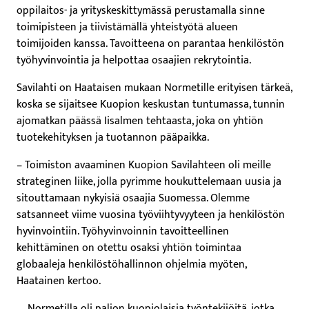
oppilaitos- ja yrityskeskittymässä perustamalla sinne
toimipisteen ja tiivistämällä yhteistyötä alueen
toimijoiden kanssa. Tavoitteena on parantaa henkilöstön
työhyvinvointia ja helpottaa osaajien rekrytointia.
Savilahti on Haataisen mukaan Normetille erityisen tärkeä,
koska se sijaitsee Kuopion keskustan tuntumassa, tunnin
ajomatkan päässä Iisalmen tehtaasta, joka on yhtiön
tuotekehityksen ja tuotannon pääpaikka.
– Toimiston avaaminen Kuopion Savilahteen oli meille
strateginen liike, jolla pyrimme houkuttelemaan uusia ja
sitouttamaan nykyisiä osaajia Suomessa. Olemme
satsanneet viime vuosina työviihtyvyyteen ja henkilöstön
hyvinvointiin. Työhyvinvoinnin tavoitteellinen
kehittäminen on otettu osaksi yhtiön toimintaa
globaaleja henkilöstöhallinnon ohjelmia myöten,
Haatainen kertoo.
– Normetilla oli paljon kuopiolaisia työntekijöitä, jotka