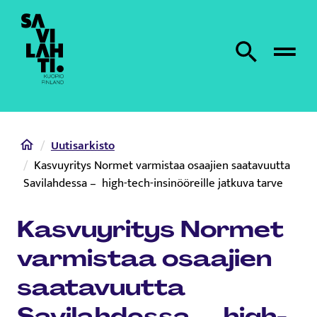
Etusivulle
Etsi sivustolta
Home
Uutisarkisto
Kasvuyritys Normet varmistaa osaajien saatavuutta
Savilahdessa – high-tech-insinööreille jatkuva tarve
Kasvuyritys Normet
varmistaa osaajien
saatavuutta
Savilahdessa – high-