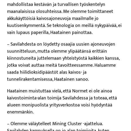
mahdollistaa kestävän ja turvallisen työskentelyn
maanalaisissa olosuhteissa. Me olemme toimittaneet
akkukäyttöisiä kaivosajoneuvoja maailmalle jo
kuutisenkymmentä. Se teknologia on meillä nykypäivää, ei
vain lupaus paperilla, Haatainen painottaa.
– Savilahdesta on löydetty osaajia uusien ajoneuvojen
suunnitteluun, mutta olemme ylipäätänsä erittäin
kiinnostuneita juttelemaan yhteistyöstä kaikkien kanssa,
jotka voivat auttaa meitä tavoitteessamme. Haluamme
saada hiilidioksidipäästöt alas kaivos- ja
tunnelirakentamisessa, Haatainen sanoo.
Haatainen muistuttaa vielä, että Normet ei ole ainoa
kaivostoiminta-alan toimija Savilahdessa ja toteaa, että
alueen monipuolista yritysverkostoa voisi hyödyntää
enemmänkin.
– Olemme väläytelleet Mining Cluster -ajattelua.
Savilahden kampuksella on jo alan toimijoita, kuten