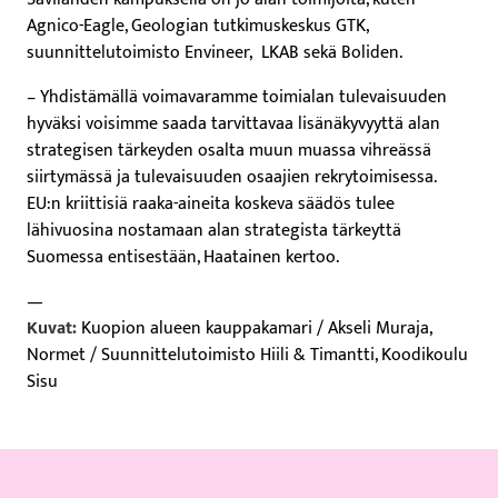
Agnico-Eagle, Geologian tutkimuskeskus GTK,
suunnittelutoimisto Envineer, LKAB sekä Boliden.
– Yhdistämällä voimavaramme toimialan tulevaisuuden
hyväksi voisimme saada tarvittavaa lisänäkyvyyttä alan
strategisen tärkeyden osalta muun muassa vihreässä
siirtymässä ja tulevaisuuden osaajien rekrytoimisessa.
EU:n kriittisiä raaka-aineita koskeva säädös tulee
lähivuosina nostamaan alan strategista tärkeyttä
Suomessa entisestään, Haatainen kertoo.
—
Kuvat:
Kuopion alueen kauppakamari / Akseli Muraja,
Normet / Suunnittelutoimisto Hiili & Timantti, Koodikoulu
Sisu