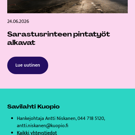
24.06.2026
Sarastusrinteen pintatyöt
alkavat
Lue uutinen
Savilahti Kuopio
Hankejohtaja Antti Niskanen, 044 718 5120,
antti.niskanen@kuopio.fi
Kaikki yhteystiedot