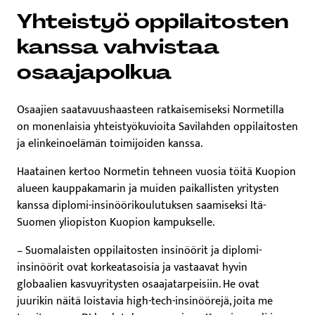
Yhteistyö oppilaitosten
kanssa vahvistaa
osaajapolkua
Osaajien saatavuushaasteen ratkaisemiseksi Normetilla
on monenlaisia yhteistyökuvioita Savilahden oppilaitosten
ja elinkeinoelämän toimijoiden kanssa.
Haatainen kertoo Normetin tehneen vuosia töitä Kuopion
alueen kauppakamarin ja muiden paikallisten yritysten
kanssa diplomi-insinöörikoulutuksen saamiseksi Itä-
Suomen yliopiston Kuopion kampukselle.
– Suomalaisten oppilaitosten insinöörit ja diplomi-
insinöörit ovat korkeatasoisia ja vastaavat hyvin
globaalien kasvuyritysten osaajatarpeisiin. He ovat
juurikin näitä loistavia high-tech-insinöörejä, joita me