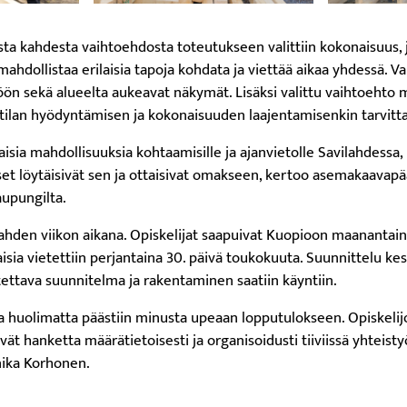
ista kahdesta vaihtoehdosta toteutukseen valittiin kokonaisuus,
mahdollistaa erilaisia tapoja kohdata ja viettää aikaa yhdessä. Va
n sekä alueelta aukeavat näkymät. Lisäksi valittu vaihtoehto 
tilan hyödyntämisen ja kokonaisuuden laajentamisenkin tarvitt
isia mahdollisuuksia kohtaamisille ja ajanvietolle Savilahdessa, k
set löytäisivät sen ja ottaisivat omakseen, kertoo asemakaavapä
upungilta.
 kahden viikon aikana. Opiskelijat saapuivat Kuopioon maanantain
aisia vietettiin perjantaina 30. päivä toukokuuta. Suunnittelu kes
utettava suunnitelma ja rakentaminen saatiin käyntiin.
a huolimatta päästiin minusta upeaan lopputulokseen. Opiskelijoi
vät hanketta määrätietoisesti ja organisoidusti tiiviissä yhteis
nika Korhonen.