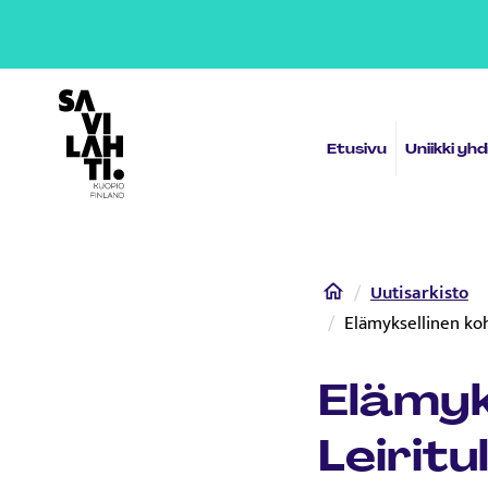
Etusivulle
Etusivu
Uniikki yh
Home
Uutisarkisto
Elämyksellinen koh
Elämyk
Leiritu