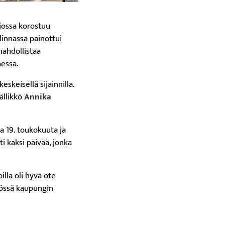
 jossa korostuu
linnassa painottui
mahdollistaa
aessa.
eskeisellä sijainnilla.
ällikkö
Annika
a 19. toukokuuta ja
ti kaksi päivää, jonka
lla oli hyvä ote
työssä kaupungin