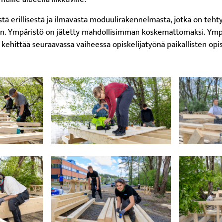
ästä erillisestä ja ilmavasta moduulirakennelmasta, jotka on teht
in. Ympäristö on jätetty mahdollisimman koskemattomaksi. Ymp
 kehittää seuraavassa vaiheessa opiskelijatyönä paikallisten opi