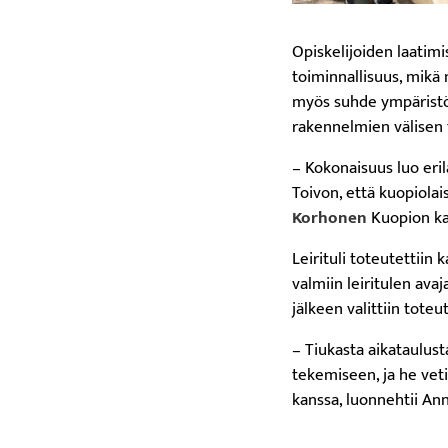
Opiskelijoiden laatim
toiminnallisuus, mikä 
myös suhde ympäristöö
rakennelmien välisen 
– Kokonaisuus luo erila
Toivon, että kuopiolai
Korhonen
Kuopion ka
Leirituli toteutettiin
valmiin leiritulen avaj
jälkeen valittiin tote
– Tiukasta aikataulust
tekemiseen, ja he veti
kanssa, luonnehtii An