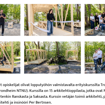
t opiskelijat olivat lopputyöhön valmistavalta erityiskurssilta T
rondheim NTNU). Kurssilla on 15 arkkitehtioppilasta, jotka ovat N
nkin Ranskasta ja Saksasta. Kurssin vetäjän toimii arkkitehti, pro
itehti ja insinööri Per Bertnsen.