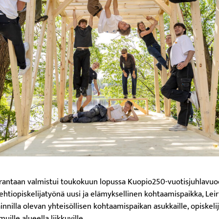
 rantaan valmistui toukokuun lopussa Kuopio250-vuotisjuhlavuo
ehtiopiskelijatyönä uusi ja elämyksellinen kohtaamispaikka, Lei
ainnilla olevan yhteisöllisen kohtaamispaikan asukkaille, opiskelij
uille alueella liikkuville.