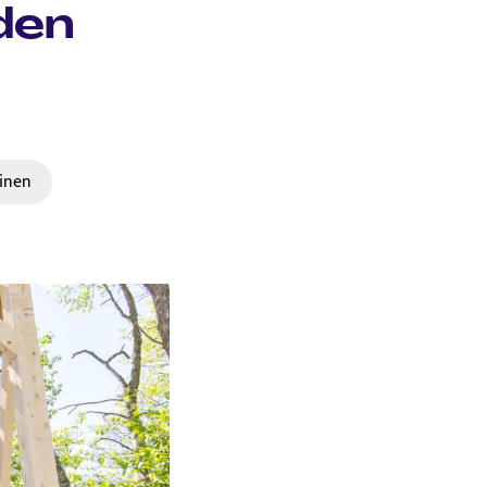
den
inen