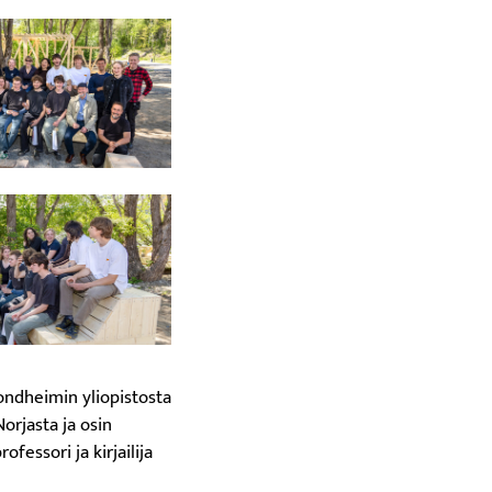
rondheimin yliopistosta
orjasta ja osin
fessori ja kirjailija