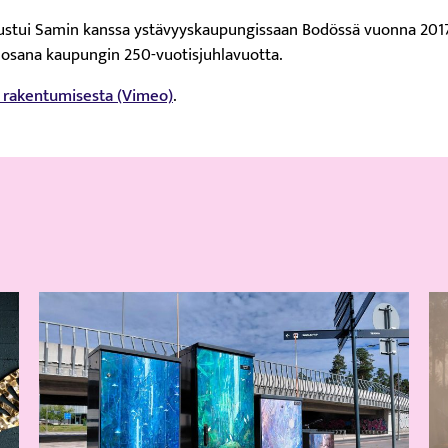
stui Samin kanssa ystävyyskaupungissaan Bodössä vuonna 2017, 
a osana kaupungin 250-vuotisjuhlavuotta.
n rakentumisesta (Vimeo)
.