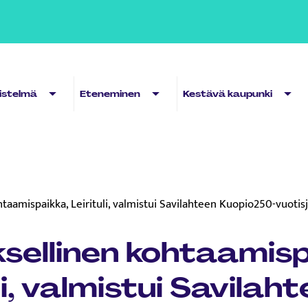
Sub menu
Sub menu
Sub 
distelmä
Eteneminen
Kestävä kaupunki
taamispaikka, Leirituli, valmistui Savilahteen Kuopio250-vuoti
sellinen kohtaamisp
li, valmistui Savilah