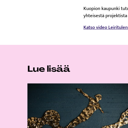
Kuopion kaupunki tutu
yhteisestä projektist
Katso video Leiritule
Lue lisää