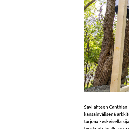
Savilahteen Canthian
kansainvälisenä arkkit
tarjoaa keskeisellä sij
työskenteleville sekä m