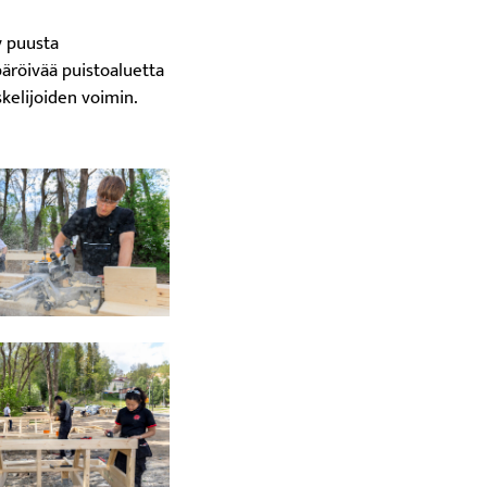
y puusta
äröivää puistoaluetta
skelijoiden voimin.