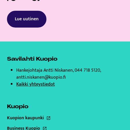
Lue uutinen
Savilahti Kuopio
Hankejohtaja Antti Niskanen, 044 718 5120,
antti.niskanen@kuopio.fi
Kaikki yhteystiedot
Kuopio
Kuopion kaupunki
Tämä linkki aukeaa uuteen välilehteen
Business Kuopio