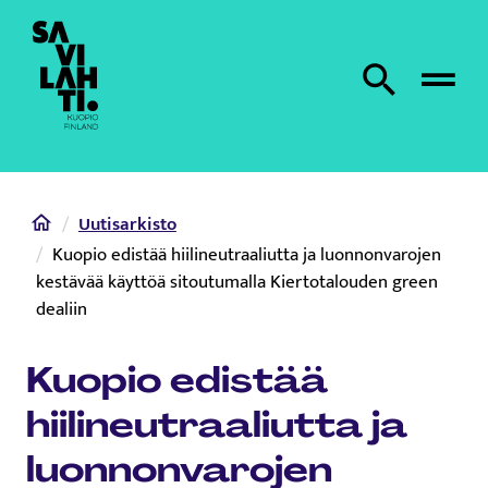
Etusivulle
Etsi sivustolta
Home
Uutisarkisto
Kuopio edistää hiilineutraaliutta ja luonnonvarojen
kestävää käyttöä sitoutumalla Kiertotalouden green
dealiin
Kuopio edistää
hiilineutraaliutta ja
luonnonvarojen