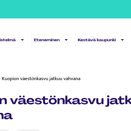
Sub menu
Sub menu
Sub 
distelmä
Eteneminen
Kestävä kaupunki
Kuopion väestönkasvu jatkuu vahvana
n väestönkasvu jat
na