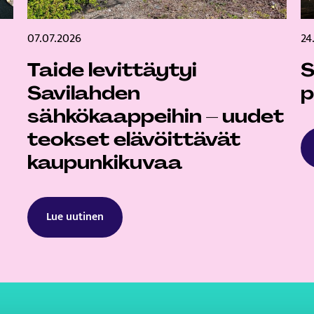
07.07.2026
24
Taide levittäytyi
S
Savilahden
p
sähkökaappeihin – uudet
teokset elävöittävät
kaupunkikuvaa
Lue uutinen