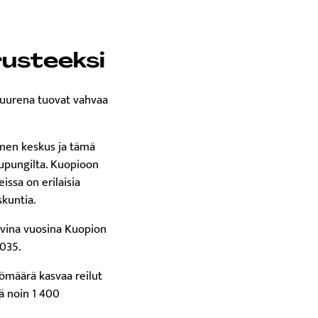
usteeksi
suurena tuovat vahvaa
men keskus ja tämä
aupungilta. Kuopioon
ssa on erilaisia
skuntia.
vina vuosina Kuopion
2035.
ömäärä kasvaa reilut
ä noin 1 400