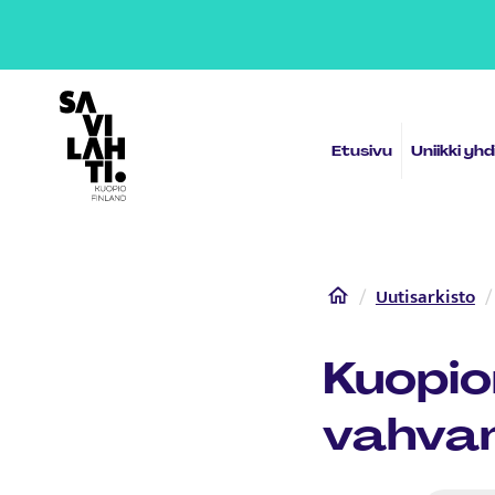
Etusivulle
Etusivu
Uniikki yh
Home
Uutisarkisto
Kuopio
vahva