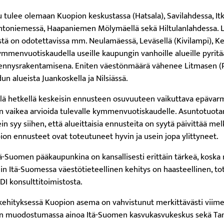
 tulee olemaan Kuopion keskustassa (Hatsala), Savilahdessa, It
htoniemessä, Haapaniemen Mölymäellä sekä Hiltulanlahdessa. Li
tä on odotettavissa mm. Neulamäessä, Leväsellä (Kivilampi), K
 kymmenvuotiskaudella useille kaupungin vanhoille alueille pyri
ydennysrakentamisena. Eniten väestönmäärä vähenee Litmasen 
n alueista Juankoskella ja Nilsiässä.
lä hetkellä keskeisin ennusteen osuvuuteen vaikuttava epävarm
on vaikea arvioida tulevalle kymmenvuotiskaudelle. Asuntotuo
ein syy siihen, että alueittaisia ennusteita on syytä päivittää me
on ennusteet ovat toteutuneet hyvin ja usein jopa ylittyneet.
ä-Suomen pääkaupunkina on kansallisesti erittäin tärkeä, koska 
n Itä-Suomessa väestötieteellinen kehitys on haasteellinen, t
DI konsulttitoimistosta.
nkehityksessä Kuopion asema on vahvistunut merkittävästi vii
on muodostumassa ainoa Itä-Suomen kasvukasvukeskus sekä Ta