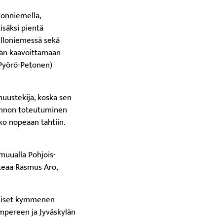
konniemellä,
säksi pientä
elloniemessä sekä
tään kaavoittamaan
(Pyörö-Petonen)
uustekijä, koska sen
tannon toteutuminen
lko nopeaan tahtiin.
muualla Pohjois-
oteaa Rasmus Aro,
meiset kymmenen
mpereen ja Jyväskylän