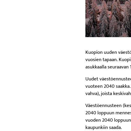
Kuopion uuden väestö
vuosien tapaan. Kuopi
asukkaalla seuraavan 
Uudet väestöennusteet
vuoteen 2040 saakka. 
vahva), joista keskiv
Väestöennusteen (kes
2040 loppuun menness
vuoden 2040 loppuun 
kaupunkiin saada.