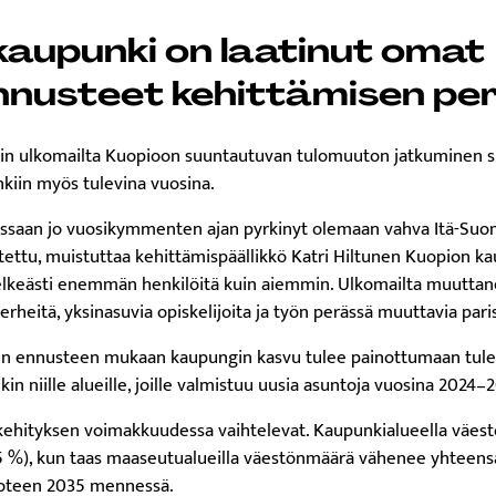
kaupunki on laatinut omat
nusteet kehittämisen per
kin ulkomailta Kuopioon suuntautuvan tulomuuton jatkuminen 
kiin myös tulevina vuosina.
assaan jo vuosikymmenten ajan pyrkinyt olemaan vahva Itä-Suo
ettu, muistuttaa kehittämispäällikkö Katri Hiltunen Kuopion k
lkeästi enemmän henkilöitä kuin aiemmin. Ulkomailta muuttanei
perheitä, yksinasuvia opiskelijoita ja työn perässä muuttavia pari
sen ennusteen mukaan kaupungin kasvu tulee painottumaan tule
in niille alueille, joille valmistuu uusia asuntoja vuosina 2024–
 kehityksen voimakkuudessa vaihtelevat. Kaupunkialueella väest
,5 %), kun taas maaseutualueilla väestönmäärä vähenee yhteens
vuoteen 2035 mennessä.