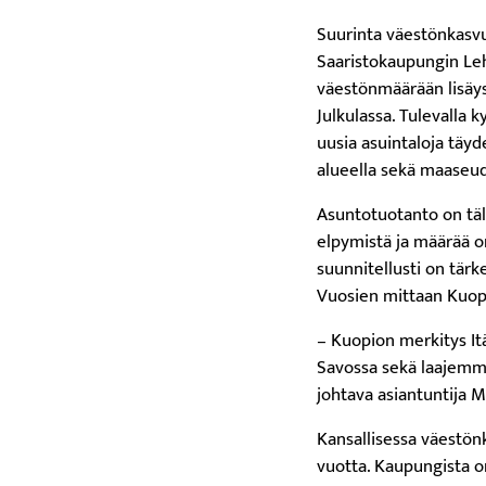
Suurinta väestönkasvu
Saaristokaupungin Le
väestönmäärään lisäys
Julkulassa. Tulevalla
uusia asuintaloja tä
alueella sekä maaseudu
Asuntotuotanto on täl
elpymistä ja määrää 
suunnitellusti on tärk
Vuosien mittaan Kuopi
– Kuopion merkitys It
Savossa sekä laajemmi
johtava asiantuntija M
Kansallisessa väestö
vuotta. Kaupungista 