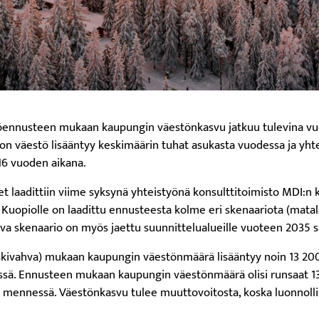
ennusteen mukaan kaupungin väestönkasvu jatkuu tulevina vu
on väestö lisääntyy keskimäärin tuhat asukasta vuodessa ja yh
16 vuoden aikana.
 laadittiin viime syksynä yhteistyönä konsulttitoimisto MDI:n k
Kuopiolle on laadittu ennusteesta kolme eri skenaariota (matala
ahva skenaario on myös jaettu suunnittelualueille vuoteen 2035 
kivahva) mukaan kaupungin väestönmäärä lisääntyy noin 13 20
ä. Ennusteen mukaan kaupungin väestönmäärä olisi runsaat 1
mennessä. Väestönkasvu tulee muuttovoitosta, koska luonnolli