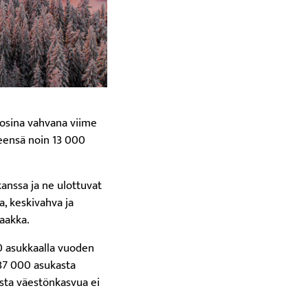
osina vahvana viime
teensä noin 13 000
anssa ja ne ulottuvat
, keskivahva ja
saakka.
0 asukkaalla vuoden
37 000 asukasta
sta väestönkasvua ei