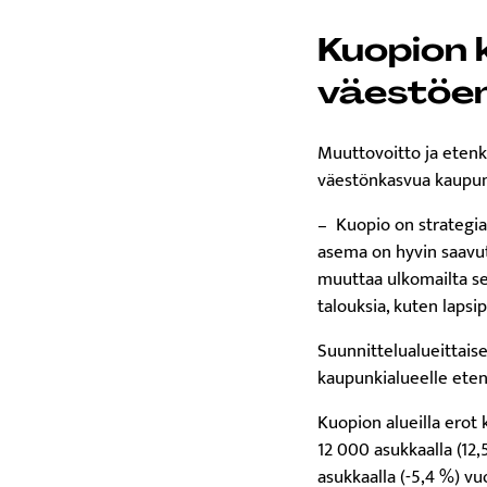
Kuopion 
väestöen
Muuttovoitto ja eten
väestönkasvua kaupun
– Kuopio on strategi
asema on hyvin saavut
muuttaa ulkomailta se
talouksia, kuten lapsi
Suunnittelualueittai
kaupunkialueelle etenk
Kuopion alueilla erot
12 000 asukkaalla (12
asukkaalla (-5,4 %) 