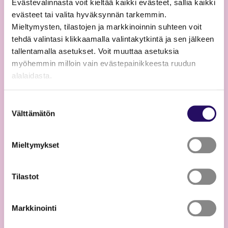
Evästevalinnasta voit kieltää kaikki evästeet, sallia kaikki
evästeet tai valita hyväksynnän tarkemmin.
Mieltymysten, tilastojen ja markkinoinnin suhteen voit
tehdä valintasi klikkaamalla valintakytkintä ja sen jälkeen
tallentamalla asetukset. Voit muuttaa asetuksia
myöhemmin milloin vain evästepainikkeesta ruudun
alalaidasta.
"Näytä tiedot"-kohdasta saat lisätietoja.
Suostumuksen
Lue lisää sivustostamme ja evästeistä
Välttämätön
valinta
Mieltymykset
13.07.2026
Tilastot
Timo Kokon taideteos valmistui
Savilahteen
Markkinointi