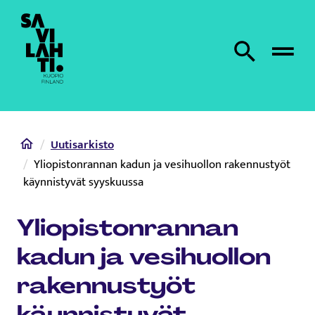
Etusivulle
Etsi sivustolta
Home
Uutisarkisto
Yliopistonrannan kadun ja vesihuollon rakennustyöt
käynnistyvät syyskuussa
Yliopistonrannan
kadun ja vesihuollon
rakennustyöt
käynnistyvät