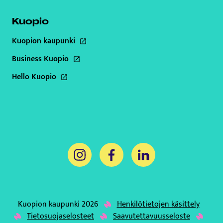
Kuopio
Kuopion kaupunki
Tämä linkki aukeaa uuteen välilehteen
Business Kuopio
Tämä linkki aukeaa uuteen välilehteen
Hello Kuopio
Tämä linkki aukeaa uuteen välilehteen
Tämä linkki aukeaa uuteen välilehteen
Tämä linkki aukeaa uuteen välil
Tämä linkki aukeaa uut
Kuopion kaupunki 2026
Henkilötietojen käsittely
Tämä linkki aukeaa uuteen väli
Tietosuojaselosteet
Saavutettavuusseloste
Tämä linkki aukeaa uuteen välilehteen