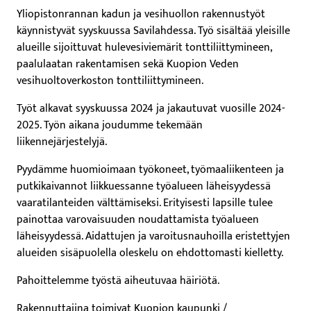
Yliopistonrannan kadun ja vesihuollon rakennustyöt
käynnistyvät syyskuussa Savilahdessa. Työ sisältää yleisille
alueille sijoittuvat hulevesiviemärit tonttiliittymineen,
paalulaatan rakentamisen sekä Kuopion Veden
vesihuoltoverkoston tonttiliittymineen.
Työt alkavat syyskuussa 2024 ja jakautuvat vuosille 2024-
2025. Työn aikana joudumme tekemään
liikennejärjestelyjä.
Pyydämme huomioimaan työkoneet, työmaaliikenteen ja
putkikaivannot liikkuessanne työalueen läheisyydessä
vaaratilanteiden välttämiseksi. Erityisesti lapsille tulee
painottaa varovaisuuden noudattamista työalueen
läheisyydessä. Aidattujen ja varoitusnauhoilla eristettyjen
alueiden sisäpuolella oleskelu on ehdottomasti kielletty.
Pahoittelemme työstä aiheutuvaa häiriötä.
Rakennuttajina toimivat Kuopion kaupunki /